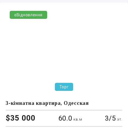
єВідновлення
Торг
3-кімнатна квартира, Одесская
$35 000
60.0
3/5
кв.м
эт.