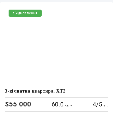
єВідновлення
3-кімнатна квартира, ХТЗ
$55 000
60.0
4/5
кв.м
эт.