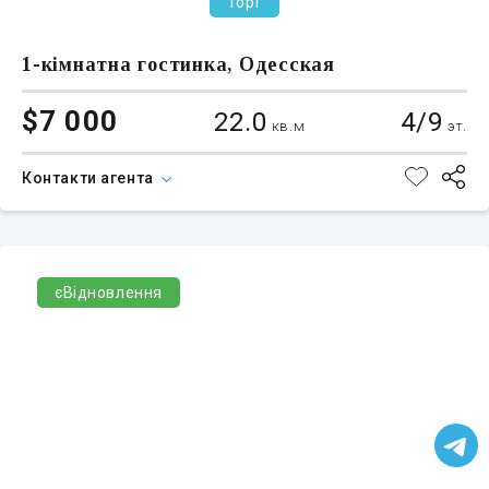
Торг
1-кімнатна гостинка, Одесская
$7 000
22.0
4/9
кв.м
эт.
Контакти агента
єВідновлення