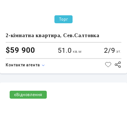
Торг
2-кімнатна квартира, Сев.Салтовка
$59 900
51.0
2/9
кв.м
эт.
Контакти агента
єВідновлення