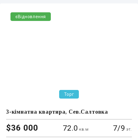
єВідновлення
Торг
3-кімнатна квартира, Сев.Салтовка
$36 000
72.0
7/9
кв.м
эт.