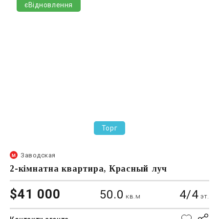
єВідновлення
Торг
Заводская
2-кімнатна квартира, Красный луч
$41 000
50.0
4/4
кв.м
эт.