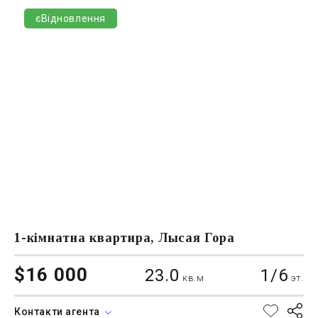
єВідновлення
1-кімнатна квартира, Лысая Гора
$16 000
23.0
1/6
кв.м
эт.
Контакти агента