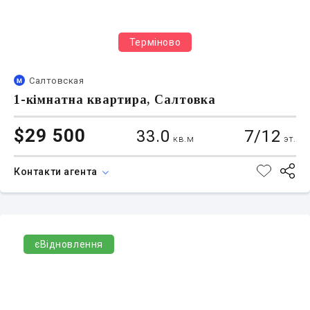
Терміново
Салтовская
1-кімнатна квартира, Салтовка
$29 500
33.0
7/12
кв.м
эт.
Контакти агента
єВідновлення