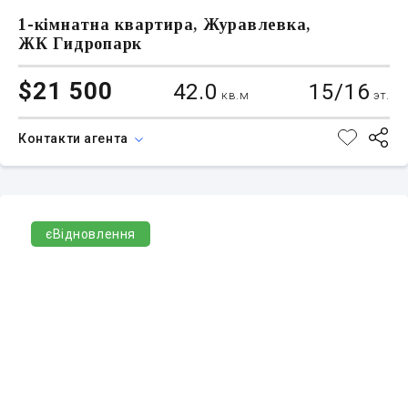
1-кімнатна квартира, Журавлевка,
ЖК Гидропарк
$21 500
42.0
15/16
кв.м
эт.
Контакти агента
єВідновлення