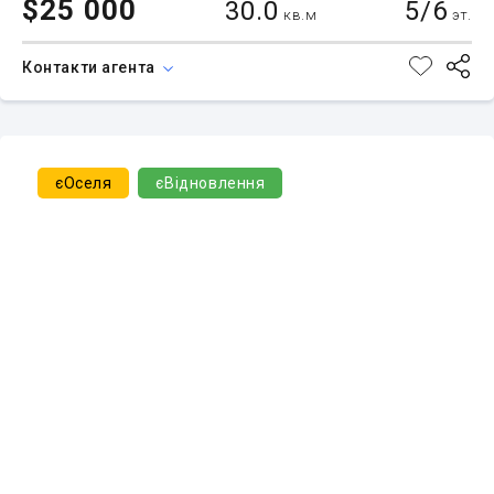
$25 000
30.0
5/6
кв.м
эт.
Контакти агента
єОселя
єВідновлення