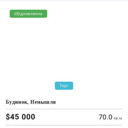
єВідновлення
Торг
Будинок, Немышля
$45 000
70.0
кв.м