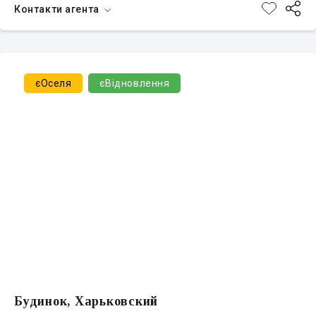
Контакти агента
єОселя
єВідновлення
Будинок, Харьковский