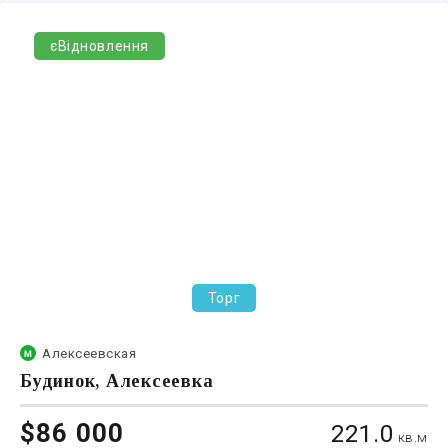
єВідновлення
Торг
Алексеевская
Будинок, Алексеевка
$86 000
221.0
кв.м