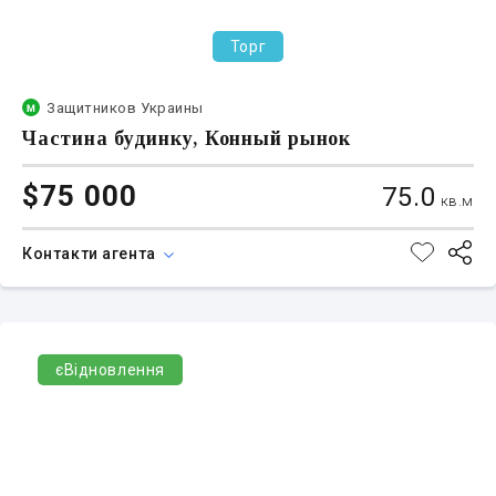
Торг
Защитников Украины
Частина будинку, Конный рынок
$75 000
75.0
кв.м
Контакти агента
єВідновлення