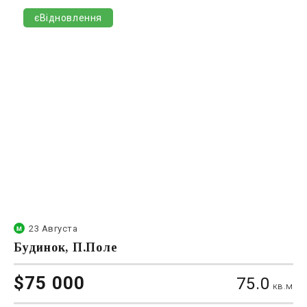
єВідновлення
23 Августа
Будинок, П.Поле
$75 000
75.0
кв.м