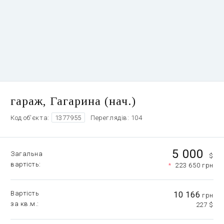
гараж, Гагарина (нач.)
Код об'єкта:
1377955
Переглядів: 104
5 000
Загальна
$
вартість
*
223 650 грн
Вартість
10 166
грн
за кв.м.
227 $