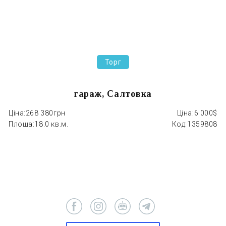
Торг
гараж, Салтовка
Ціна:
268 380грн
Ціна:
6 000$
Ці
Площа:
18.0 кв.м.
Код:
1359808
П