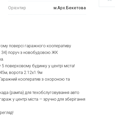
Орієнтир
м.Арх.Бекетова
гому поверсі гаражного кооперативу 
а, 34) поруч з новобудовою ЖК 
ва.
 поверховому будинку у центрі міста! 
,45м, ворота 2.12х1.9м 
 Гаражний кооператив з охороною та 
ада (рампа) для техобслуговування авто
гараж у центрі міста — зручно для зберігання 
регляд!