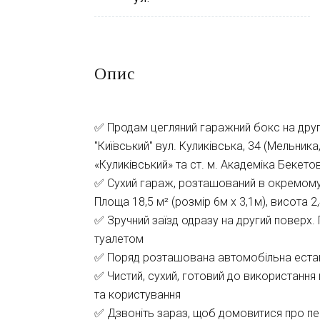
Опис
✅ Продам цегляний гаражний бокс на дру
"Київський" вул. Куликівська, 34 (Мельник
«Куликівський» та ст. м. Академіка Бекето
✅ Сухий гараж, розташований в окремому 5
Площа 18,5 м² (розмір 6м х 3,1м), висота 2
✅ Зручний заїзд одразу на другий поверх.
туалетом
✅ Поряд розташована автомобільна естак
✅ Чистий, сухий, готовий до використання 
та користування
✅ Дзвоніть зараз, щоб домовитися про пе