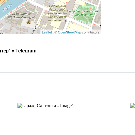
Leaflet
| ©
OpenStreetMap
contributors
тер" у Telegram