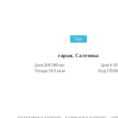
Торг
гараж, Салтовка
Ціна:
268 380грн
Ціна:
6 0
Площа:
18.0 кв.м.
Код:
13598