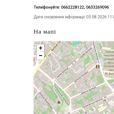
Телефонуйте:
0662228122
,
0633269096
Дата оновлення інформації: 03.08.2026 11:
На мапі
+
−