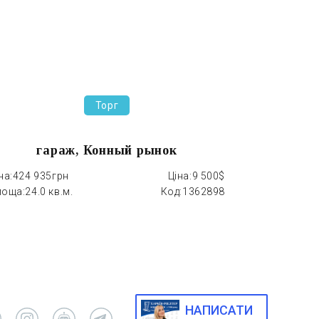
Торг
гараж, Конный рынок
на:
424 935грн
Ціна:
9 500$
Ціна:
1 476 0
лоща:
24.0 кв.м.
Код:
1362898
Площа:
36.0 
НАПИСАТИ