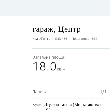
гараж, Центр
Код об'єкта:
1357466
Переглядів: 682
Загальна
площа:
18.0
кв.м.
Поверх
1/1
Вулиця
Куликовская (Мельникова)
ул.