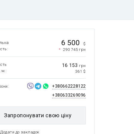
6 500
льна
$
ість
*
290 745 грн
ість
16 153
грн
.м.
361 $
+380662228122
фони
+380633269096
Запропонувати свою ціну
Додати до закладок