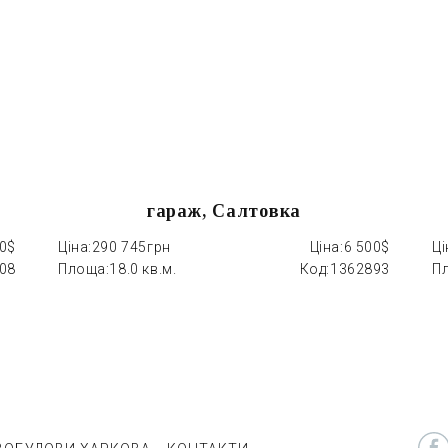
гараж, Салтовка
00$
Ціна:
290 745грн
Ціна:
6 500$
Ці
08
Площа:
18.0 кв.м.
Код:
1362893
П