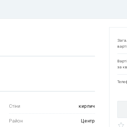
Зага
варт
Варт
за кв
Теле
Стіни
кирпич
Район
Центр