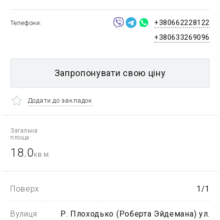
+380662228122
Телефони
+380633269096
Запропонувати свою ціну
Додати до закладок
Загальна
площа:
18.0
кв.м.
Поверх
1/1
Вулиця
Р. Плоходько (Роберта Эйдемана) ул.