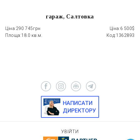
гараж, Салтовка
Ціна:
290 745грн
Ціна:
6 500$
Ці
Площа:
18.0 кв.м.
Код:
1362893
П
НАПИСАТИ
ДИРЕКТОРУ
УВІЙТИ