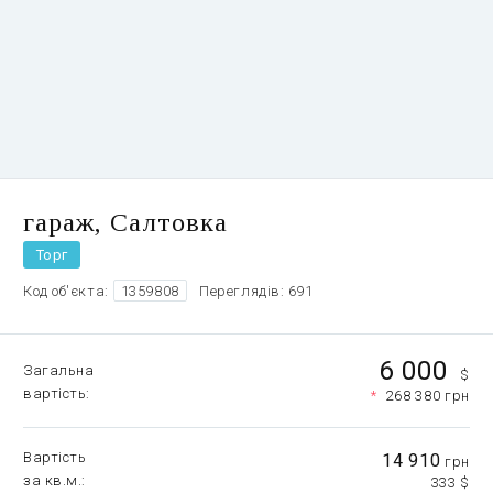
гараж, Салтовка
Торг
Код об'єкта:
1359808
Переглядів: 691
6 000
Загальна
$
вартість
*
268 380 грн
Вартість
14 910
грн
за кв.м.
333 $