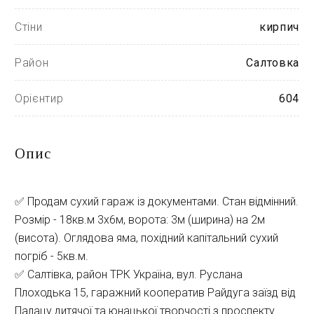
Стіни
кирпич
Район
Салтовка
Орієнтир
604
Опис
✅ Продам сухий гараж із документами. Стан відмінний. 
Розмір - 18кв.м 3х6м, ворота: 3м (ширина) на 2м 
(висота). Оглядова яма, похідний капітальний сухий 
погріб - 5кв.м.
✅ Салтівка, район ТРК Україна, вул. Руслана 
Плоходька 15, гаражний кооператив Райдуга заїзд від 
Палацу дитячої та юнацької творчості з проспекту 