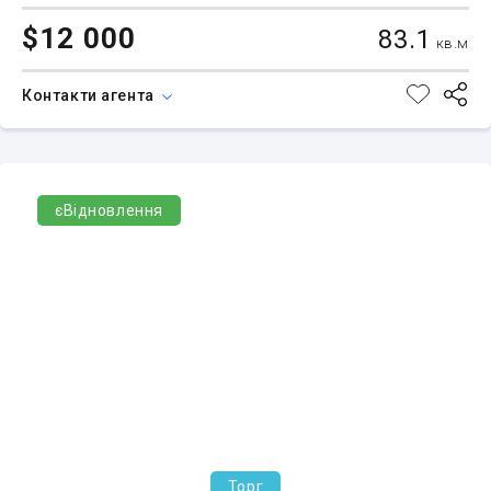
$12 000
83.1
кв.м
Контакти агента
єВідновлення
Торг