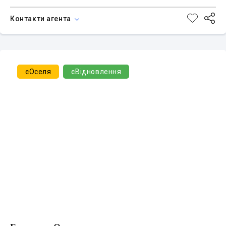
Контакти агента
єОселя
єВідновлення