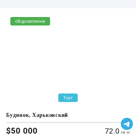
єВідновлення
Торг
Будинок, Харьковский
$50 000
72.0
кв.м