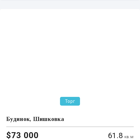
Торг
Будинок, Шишковка
$73 000
61.8
кв.м