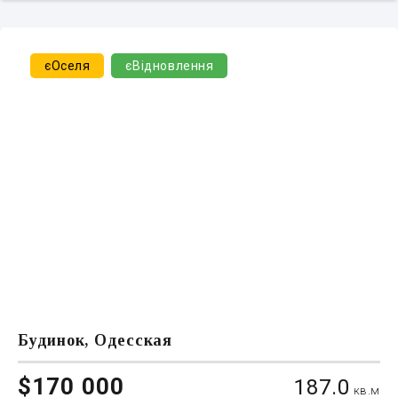
єОселя
єВідновлення
Будинок, Одесская
$170 000
187.0
кв.м