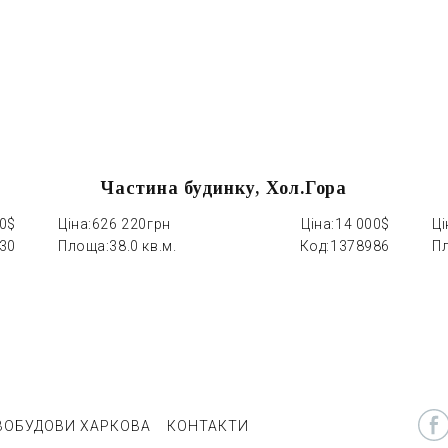
Частина будинку, Хол.Гора
00$
Ціна:
626 220грн
Ціна:
14 000$
Ці
30
Площа:
38.0 кв.м.
Код:
1378986
П
ВОБУДОВИ ХАРКОВА
КОНТАКТИ