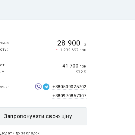
28 900
льна
$
ість
*
1 292 697 грн
ість
41 700
грн
.м.
932 $
+380509025702
фони
+380970857007
Запропонувати свою ціну
Додати до закладок