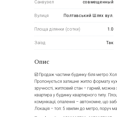
Санвузел
совмещенный
Вулиця
Полтавський Шлях вул.
Площа ділянки (сотки)
1.0
Заїзд
Так
Опис
☑️ Продаж частини будинку біля метро Хол
Пропонується затишне житло формату кухня
зручності, житловий стан – гарний, можна
квартира у будинку квартирного типу. Площа
комунікації, опалення – автономне, що за
Локація – топ: 5 хвилин до метро, поруч м