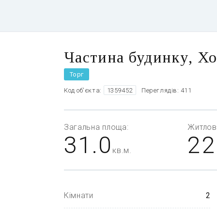
Частина будинку, Хо
Торг
Код об'єкта:
1359452
Переглядів: 411
Загальна
площа:
Житлов
31.0
22
кв.м.
Кімнати
2