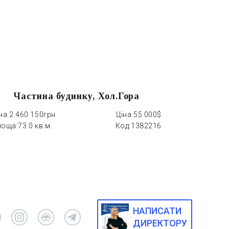
Частина будинку, Хол.Гора
Част
на:
2 460 150грн
Ціна:
55 000$
Ціна:
1 028 7
лоща:
73.0 кв.м.
Код:
1382216
Площа:
44.0 
НАПИСАТИ
ДИРЕКТОРУ