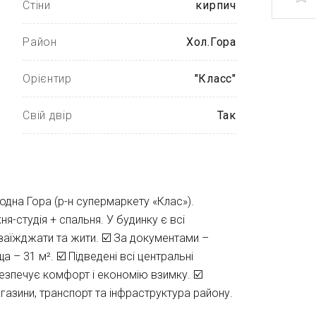
Стіни
кирпич
Район
Хол.Гора
Орієнтир
"Класс"
Свій двір
Так
одна Гора (р-н супермаркету «Клас»).
-студія + спальня. У будинку є всі
 заїжджати та жити. ☑️ За документами –
 – 31 м². ☑️ Підведені всі центральні
безпечує комфорт і економію взимку. ☑️
агазини, транспорт та інфраструктура району.