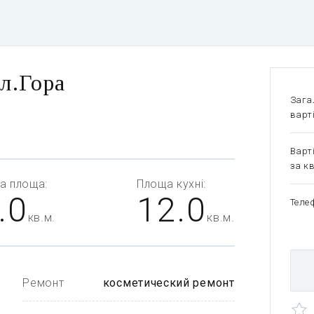
л.Гора
Зага
варт
Варт
за кв
а
площа:
Площа
кухні:
.0
12.0
Теле
кв.м.
кв.м.
Ремонт
косметический ремонт