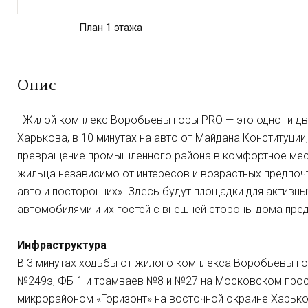
План 1 этажа
Опис
Жилой комплекс Воробьевы горы PRO — это одно- и д
Харькова, в 10 минутах на авто от Майдана Конституции
превращение промышленного района в комфортное мест
жильца независимо от интересов и возрастных предпоч
авто и посторонних». Здесь будут площадки для активных
автомобилями и их гостей с внешней стороны дома пре
Инфраструктура
В 3 минутах ходьбы от жилого комплекса Воробьевы г
№249э, ФБ-1 и трамваев №8 и №27 на Московском прос
микрорайоном «Горизонт» на восточной окраине Харько