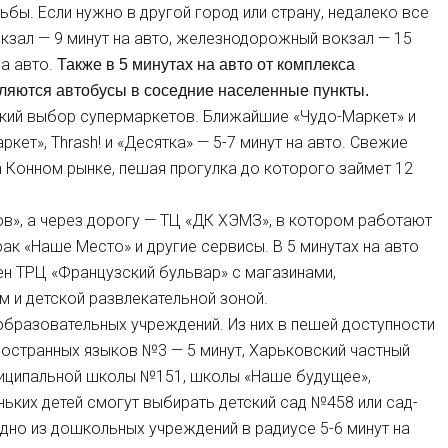
ьбы. Если нужно в другой город или страну, недалеко все
кзал — 9 минут на авто, железнодорожный вокзал — 15
на авто.
Также в 5 минутах на авто от комплекса
вляются автобусы в соседние населенные пункты.
кий выбор супермаркетов. Ближайшие «Чудо-Маркет» и
кет», Thrash! и «Десятка» — 5-7 минут на авто. Свежие
 Конном рынке, пешая прогулка до которого займет 12
ов», а через дорогу — ТЦ «ДК ХЭМЗ», в котором работают
трак «Наше Место» и другие сервисы. В 5 минутах на авто
н ТРЦ «Французский бульвар» с магазинами,
м и детской развлекательной зоной.
бразовательных учреждений. Из них в пешей доступности
ностранных языков №3 — 5 минут, Харьковский частный
униципальной школы №151, школы «Наше будущее»,
ньких детей смогут выбирать детский сад №458 или сад-
одно из дошкольных учреждений в радиусе 5-6 минут на