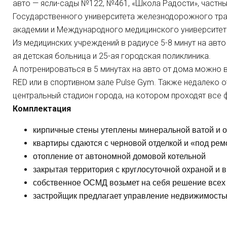
авто — ясли-сады №122, №461, «Школа Радости», частный
Государственного университета железнодорожного тра
академии и Международного медицинского университета 
Из медицинских учреждений в радиусе 5-8 минут на авто
ая детская больница и 25-ая городская поликлиника.
А потренироваться в 5 минутах на авто от дома можно 
RED или в спортивном зале Pulse Gym. Также недалеко 
центральный стадион города, на котором проходят все 
Комплектация
кирпичные стены утеплены минеральной ватой и 
квартиры сдаются с черновой отделкой и «под рем
отопление от автономной домовой котельной
закрытая территория с круглосуточной охраной и
собственное ОСМД возьмет на себя решение всех
застройщик предлагает управление недвижимостью