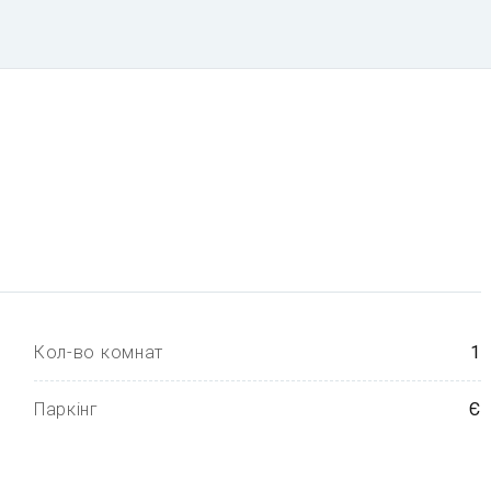
Кол-во комнат
1
Паркінг
Є