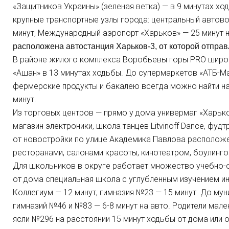
«Защитников Украины» (зеленая ветка) — в 9 минутах ход
крупные транспортные узлы города: центральный автово
минут, Международный аэропорт «Харьков» — 25 минут 
расположена автостанция Харьков-3, от которой отпра
В районе жилого комплекса Воробьевы горы PRO широ
«Ашан» в 13 минутах ходьбы. До супермаркетов «АТБ-Мар
фермерские продукты и бакалею всегда можно найти на
минут.
Из торговых центров — прямо у дома универмаг «Харьк
магазин электроники, школа танцев Litvinoff Dance, фуд
от новостройки по улице Академика Павлова расположе
ресторанами, салонами красоты, кинотеатром, боулинго
Для школьников в округе работает множество учебно-о
от дома специальная школа с углубленным изучением и
Коллегиум — 12 минут, гимназия №23 — 15 минут. До м
гимназий №46 и №83 — 6-8 минут на авто. Родители мале
ясли №296 на расстоянии 15 минут ходьбы от дома или 