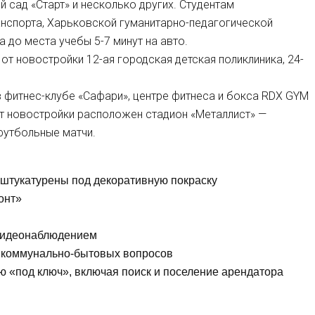
 сад «Старт» и несколько других. Студентам
нспорта, Харьковской гуманитарно-педагогической
до места учебы 5-7 минут на авто.
 от новостройки 12-ая городская детская поликлиника, 24-
в фитнес-клубе «Сафари», центре фитнеса и бокса RDX GYM
от новостройки расположен стадион «Металлист» —
футбольные матчи.
оштукатурены под декоративную покраску
онт»
 видеонаблюдением
 коммунально-бытовых вопросов
 «под ключ», включая поиск и поселение арендатора