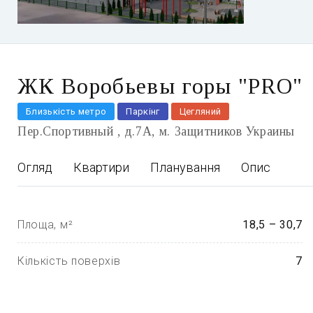
ЖК Воробьевы горы "PRO"
Близькість метро
Паркінг
Цегляний
Пер.Спортивный , д.7А
м. Защитников Украины
Огляд
Квартири
Планування
Опис
Площа, м²
18,5 – 30,7
Кількість поверхів
7