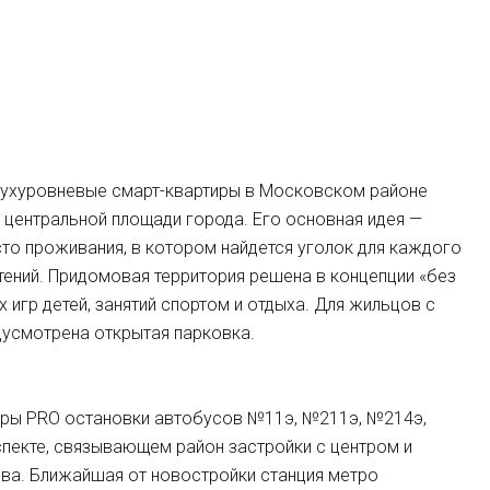
вухуровневые смарт-квартиры в Московском районе
, центральной площади города. Его основная идея —
о проживания, в котором найдется уголок для каждого
тений. Придомовая территория решена в концепции «без
 игр детей, занятий спортом и отдыха. Для жильцов с
дусмотрена открытая парковка.
оры PRO остановки автобусов №11э, №211э, №214э,
пекте, связывающем район застройки с центром и
ва. Ближайшая от новостройки станция метро