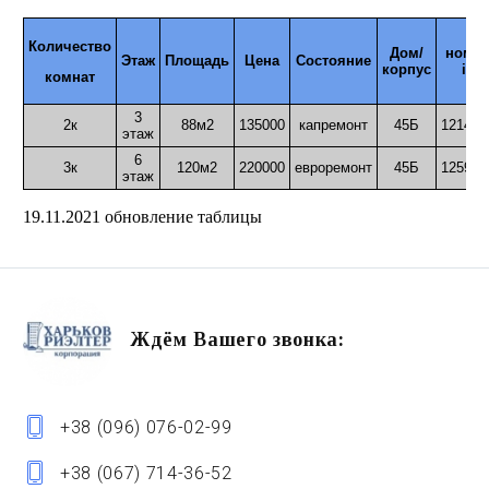
Количество
Дом/
номе
Этаж
Площадь
Цена
Состояние
корпус
id
комнат
3
2к
88м2
135000
капремонт
45Б
121472
этаж
6
3к
120м2
220000
евроремонт
45Б
125905
этаж
19.11.2021 обновление таблицы
Ждём Вашего звонка:
+38 (096) 076-02-99
+38 (067) 714-36-52