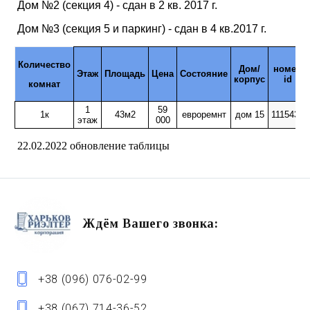
Дом №2
(секция 4) - сдан в 2 кв. 2017 г.
Дом №3 (секция 5 и паркинг) - сдан в 4 кв.2017 г.
Количество
Дом/
номер
Этаж
Площадь
Цена
Состояние
корпус
id
комнат
1
59
1к
43м2
евроремнт
дом 15
1115430
этаж
000
22.02.2022 обновление таблицы
Ждём Вашего звонка:
+38 (096) 076-02-99
+38 (067) 714-36-52