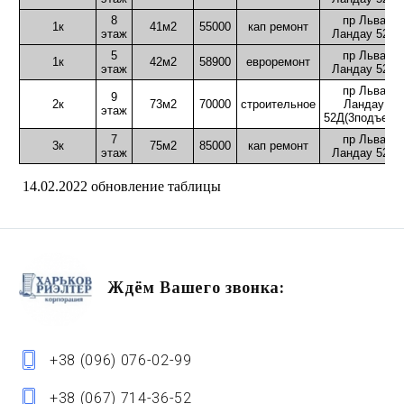
8
пр Льва
1к
41м2
55000
кап ремонт
этаж
Ландау 52Д
5
пр Льва
1к
42м2
58900
евроремонт
этаж
Ландау 52Л
пр Льва
9
2к
73м2
70000
строительное
Ландау
этаж
52Д(3подъезд)
7
пр Льва
3к
75м2
85000
кап ремонт
этаж
Ландау 52А
14.02.2022 обновление таблицы
Ждём Вашего звонка:
+38 (096) 076-02-99
+38 (067) 714-36-52