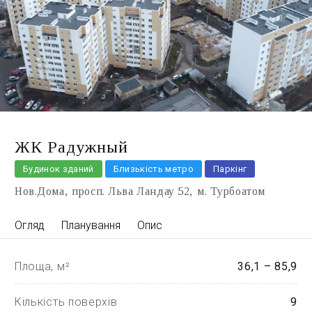
ЖК Радужный
Будинок зданий
Близькість метро
Паркінг
Нов.Дома
просп. Льва Ландау 52
м. Турбоатом
Огляд
Планування
Опис
Площа, м²
36,1 – 85,9
Кількість поверхів
9