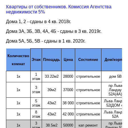
К
вартиры от собственников. Комиссия Агентства
недвижимости 5%
Дома 1, 2 - сданы в 4 кв. 2018г.
Дома 3А, 3Б, 3В, 4А, 4Б - сданы в 3 кв. 2019г.
Дома 5А, 5Б, 5В - сданы в 1 кв. 2020г.
Количество
Этаж
Площадь
Цена
Состояние
Дом/корпус
комнат
1
1к
33.22м2
28000
строительное
дом 5В
этаж
пр Льва
3
1к
39м2
37000
строительное
Ландау
этаж
52А(4А)
5
Льва Ландау
1к
43м2
38 000
строительное
этаж
52(ДОМ 4)
8
Льва Ландау
1к
43м2
42 000
строительное
этаж
52А
3
пр Льва
1к
38.5м2
50000
кап ремонт
этаж
Ландау 52В