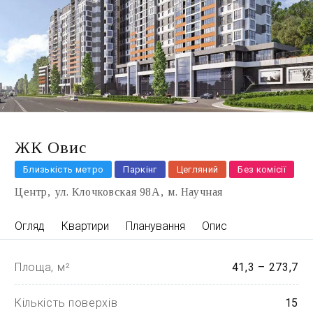
ЖК Овис
Близькість метро
Паркінг
Цегляний
Без комісії
Центр
ул. Клочковская 98А
м. Научная
Огляд
Квартири
Планування
Опис
Площа, м²
41,3 – 273,7
Кількість поверхів
15