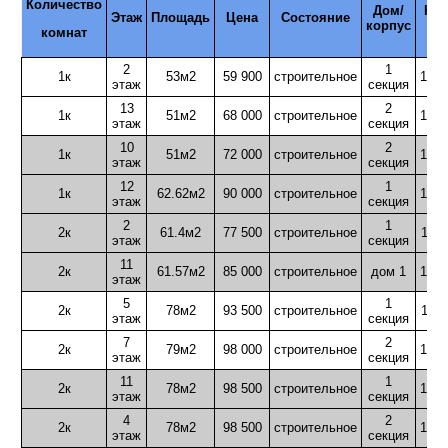
Количество
Дом/
Но
Этаж
Площадь
Цена
Состояние
корпус
i
комнат
2
1
1к
53м2
59 900
строительное
1276
этаж
секция
13
2
1к
51м2
68 000
строительное
1270
этаж
секция
10
2
1к
51м2
72 000
строительное
1270
этаж
секция
12
1
1к
62.62м2
90 000
строительное
1272
этаж
секция
2
1
2к
61.4м2
77 500
строительное
1197
этаж
секция
11
2к
61.57м2
85 000
строительное
дом 1
1270
этаж
5
1
2к
78м2
93 500
строительное
1271
этаж
секция
7
2
2к
79м2
98 000
строительное
1247
этаж
секция
11
1
2к
78м2
98 500
строительное
1273
этаж
секция
4
2
2к
78м2
98 500
строительное
1273
этаж
секция