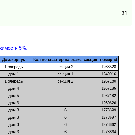
31
жимости 5%.
Дом/корпус
Кол-во квартир на этаже, секция
номер id
1 очередь
секция 2
1266528
дом 1
секция 1
1249916
1 очередь
секция 2
1267180
дом 4
1267185
дом 5
1267182
дом 3
1260626
дом 3
6
1273699
дом 3
6
1273697
дом 3
6
1273862
дом 3
6
1273864