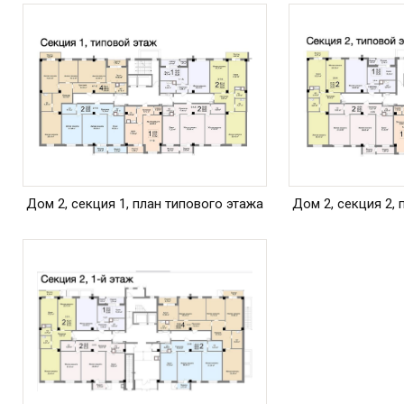
Дом 2, секция 1, план типового этажа
Дом 2, секция 2,