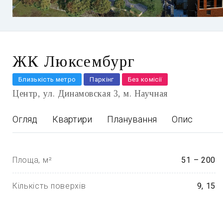
ЖК Люксембург
Близькість метро
Паркінг
Без комісії
Центр
ул. Динамовская 3
м. Научная
Огляд
Квартири
Планування
Опис
Площа, м²
51 – 200
Кількість поверхів
9, 15