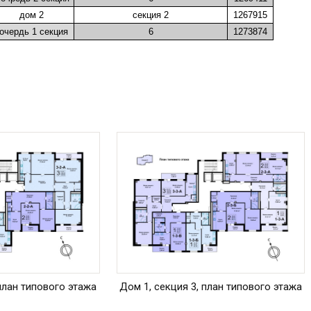
дом 2
секция 2
1267915
 очердь 1 секция
6
1273874
 план типового этажа
Дом 1, секция 3, план типового этажа