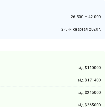
26 500 – 42 000
2-3-й квартал 2020г.
від $110000
від $171400
від $215000
від $265000