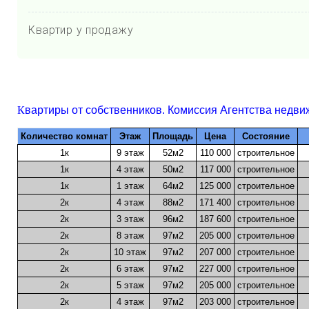
Квартир у продажу
К
вартиры от собственников. Комиссия Агентства недви
Количество комнат
Этаж
Площадь
Цена
Состояние
1к
9 этаж
52м2
110 000
cтроительное
1к
4 этаж
50м2
117 000
строительное
1к
1 этаж
64м2
125 000
строительное
2к
4 этаж
88м2
171 400
строительное
2к
3 этаж
96м2
187 600
строительное
2к
8 этаж
97м2
205 000
строительное
2к
10 этаж
97м2
207 000
строительное
2к
6 этаж
97м2
227 000
строительное
2к
5 этаж
97м2
205 000
строительное
2к
4 этаж
97м2
203 000
строительное