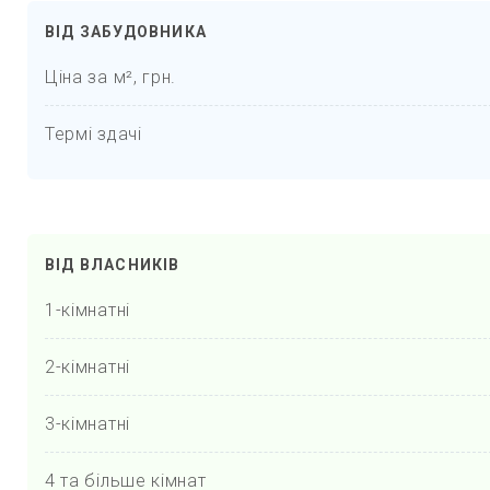
ВІД ЗАБУДОВНИКА
Ціна за м², грн.
Термі здачі
ВІД ВЛАСНИКІВ
1-кімнатні
2-кімнатні
3-кімнатні
4 та більше кімнат