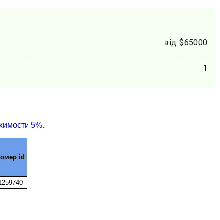
від $65000
1
жимости 5%.
номер id
1259740