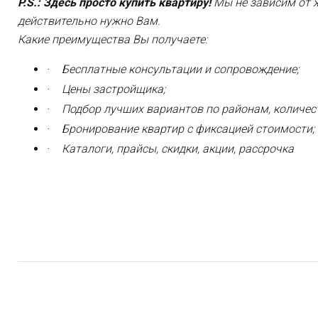
P
.
S
.
:
Здесь просто купить квартиру
!
Мы не зависим от 
действительно нужно
Вам.
Какие преимущества
В
ы получаете
:
·
Бесплатн
ые консультации и сопровождение;
·
Цены застройщика
;
·
Подбор лучших вариантов по районам, количес
·
Бронирование квартир с фиксацией стоимости;
·
Каталоги, прайсы, скидки, акции, рассрочка