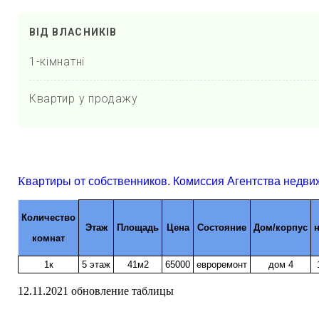
ВІД ВЛАСНИКІВ
1-кімнатні
Квартир у продажу
К
вартиры от собственников. Комиссия Агентства недви
Количество
Этаж
Площадь
Цена
Состояние
Дом/корпус
комнат
1к
5 этаж
41м2
65000
евроремонт
дом 4
12.11.2021 обновление таблицы