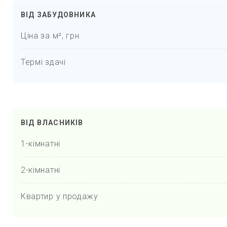
ВІД ЗАБУДОВНИКА
Ціна за м², грн.
Термі здачі
ВІД ВЛАСНИКІВ
1-кімнатні
2-кімнатні
Квартир у продажу