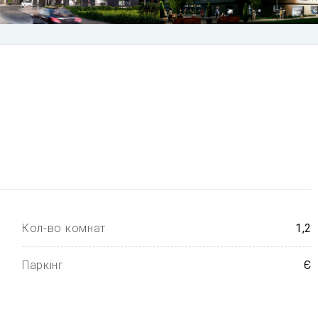
Кол-во комнат
1,2
Паркінг
Є