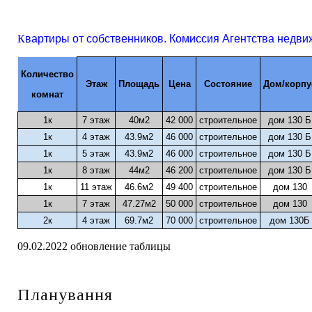
К
вартиры от собственников. Комиссия Агентства недви
Количество
Этаж
Площадь
Цена
Состояние
Дом/корпу
комнат
1к
7 этаж
40м2
42 000
строительное
дом 130 Б
1к
4 этаж
43.9м2
46 000
строительное
дом 130 Б
1к
5 этаж
43.9м2
46 000
строительное
дом 130 Б
1к
8 этаж
44м2
46 200
строительное
дом 130 Б
1к
11 этаж
46.6м2
49 400
строительное
дом 130
1к
7 этаж
47.27м2
50 000
строительное
дом 130
2к
4 этаж
69.7м2
70 000
строительное
дом 130Б
09.02.2022 обновление таблицы
Планування