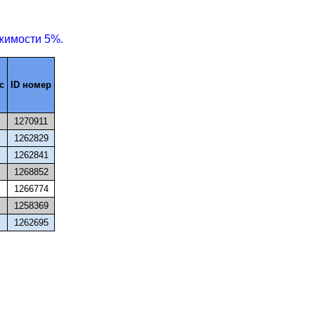
жимости 5%.
с
ID номер
1270911
1262829
1262841
1268852
1266774
1258369
1262695