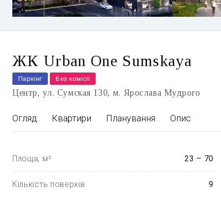
ЖК Urban One Sumskaya
Паркінг
Без комісії
Центр
ул. Сумская 130
м. Ярослава Мудрого
Огляд
Квартири
Планування
Опис
Площа, м²
23 – 70
Кількість поверхів
9