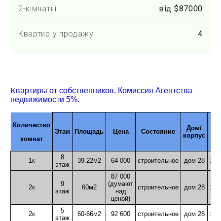
2-кімнатні
від $87000
Квартир у продажу
4
К
вартиры от собственников. Комиссия Агентства
недвижимости 5%.
Количество
Дом/
Этаж
Площадь
Цена
Состояние
корпус
но
комнат
8
1к
39.22м2
64 000
строительное
дом 28
126
этаж
87 000
9
(думают
2к
60м2
строительное
дом 28
124
этаж
над
ценой)
5
2к
60-66м2
92 600
строительное
дом 28
126
этаж