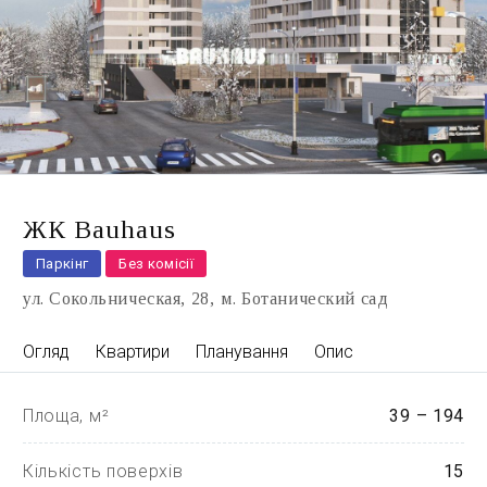
ЖК Bauhaus
Паркінг
Без комісії
ул. Сокольническая, 28
м. Ботанический сад
Огляд
Квартири
Планування
Опис
Площа, м²
39 – 194
Кількість поверхів
15