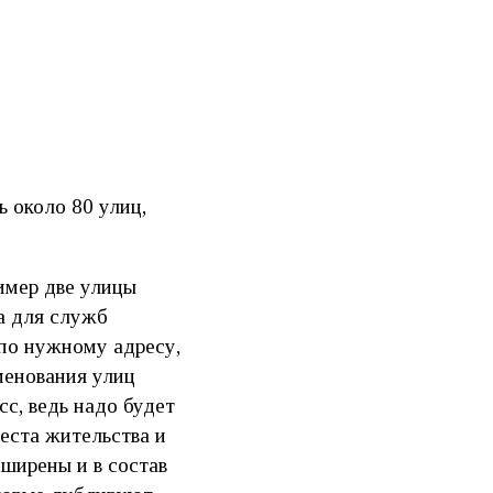
 около 80 улиц,
имер две улицы
а для служб
 по нужному адресу,
именования улиц
с, ведь надо будет
еста жительства и
сширены и в состав