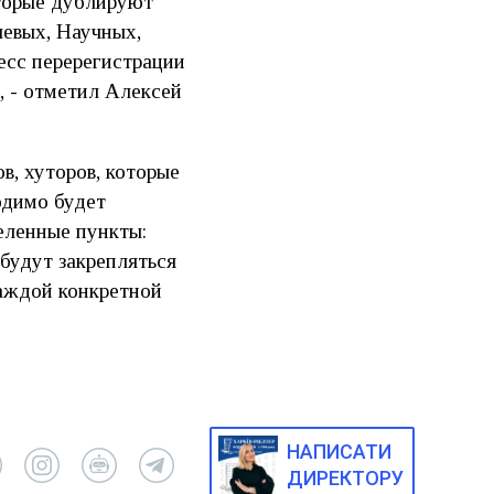
оторые дублируют
левых, Научных,
есс перерегистрации
, - отметил Алексей
в, хуторов, которые
одимо будет
еленные пункты:
 будут закрепляться
каждой конкретной
НАПИСАТИ
ДИРЕКТОРУ