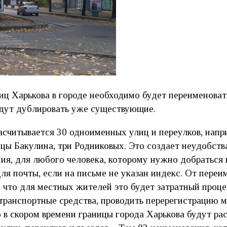
ц Харькова в городе необходимо будет переименовать
удут дублировать уже существующие.
асчитывается 30 одноименных улиц и переулков, напр
цы Бакулина, три Родниковых. Это создает неудобств
ия, для любого человека, которому нужно добраться
для почты, если на письме не указан индекс. От пере
 что для местных жителей это будет затратный процес
транспортные средства, проводить перерегистрацию м
о в скором времени границы города Харькова будут ра