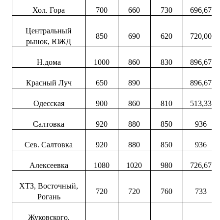
Хол. Гора
700
660
730
696,67
Центральный
850
690
620
720,00
рынок, ЮЖД
Н.дома
1000
860
830
896,67
Красный Луч
650
890
896,67
Одесская
900
860
810
513,33
Салтовка
920
880
850
936
Сев. Салтовка
920
880
850
936
Алексеевка
1080
1020
980
726,67
ХТЗ, Восточный,
720
720
760
733
Рогань
Жуковского,