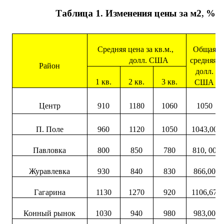
Таблица 1. Изменения цены за м2, %
Средняя цена за кв.м.,
Общая
долл. США
средняя,
Район
долл.
1 кв.
2 кв.
3 кв.
США
Центр
910
1180
1060
1050
П. Поле
960
1120
1050
1043,00
Павловка
800
850
780
810, 00
Журавлевка
930
840
830
866,00
Гагарина
1130
1270
920
1106,67
Конный рынок
1030
940
980
983,00