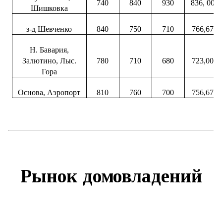
740
840
930
836, 00
Шишковка
з-д Шевченко
840
750
710
766,67
Н. Бавария,
Залютино, Лыс.
780
710
680
723,00
Гора
Основа, Аэропорт
810
760
700
756,67
Рынок домовладений