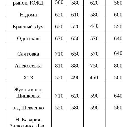
560
рынок, ЮЖД
580
620
580
Н.дома
620
610
580
600
440
Красный Луч
620
520
550
Одесская
670
650
570
640
640
Салтовка
710
650
570
Алексеевка
810
880
750
800
ХТЗ
520
490
450
500
Жуковского,
Шишковка
710
620
590
640
з-д Шевченко
520
580
590
560
Н. Бавария,
Залютино, Лыс.