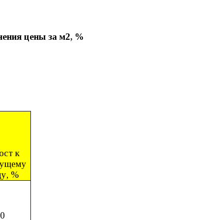
нения цены за м2, %
ост к
дущему
цу, %
,0