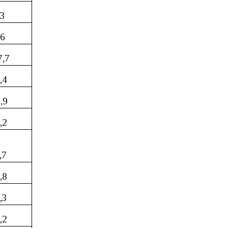
,3
,6
7,7
,4
,9
,2
,7
,8
,3
,2