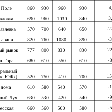
4
 Поле
860
930
960
930
3
вловка
690
960
1030
840
-2
авлевка
570
700
640
650
-3
гарина
820
760
1080
890
22
ый рынок
777
800
830
830
-8
л. Гора
680
610
550
610
ральный
15
ок, ЮЖД
520
750
410
700
-1
.дома
610
580
540
570
-9
ный Луч
630
530
420
540
-5
есская
660
560
500
580