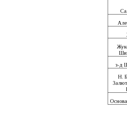
Са
Але
Жук
Ши
з-д 
Н. 
Залют
Основа