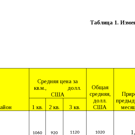
Таблица 1. Изме
Средняя цена за
Общая
кв.м.,
долл.
средняя,
Прир
США
долл.
преды
айон
1 кв.
2 кв.
3 кв.
США
меся
1
1120
1020
1060
920