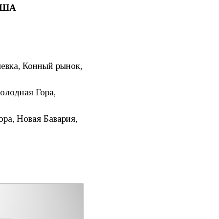
 США
евка, Конный рынок,
олодная Гора,
ра, Новая Бавария,