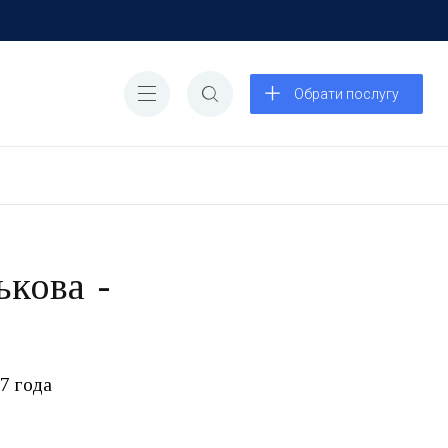
Обрати послугу
кова -
7 года