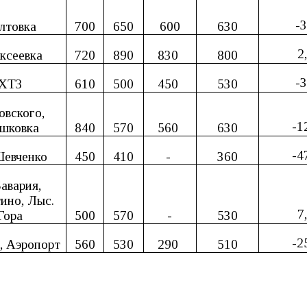
-3
лтовка
700
650
600
630
2
ксеевка
720
890
83
0
800
-3
ХТЗ
610
500
450
530
овского,
-1
шковка
840
570
560
630
-4
Шевченко
450
410
-
360
Бавария,
ино, Лыс.
7
Гора
500
570
-
530
-2
, Аэропорт
560
530
290
510