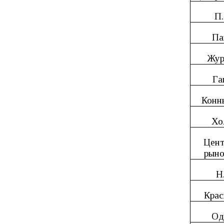
П.
Па
Жур
Га
Конн
Хо
Цент
рын
Н
Крас
Од