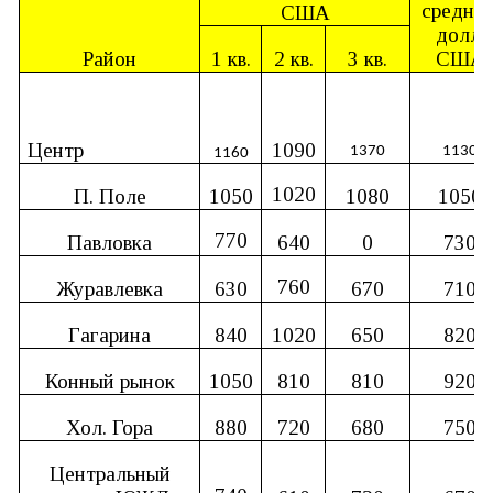
средняя
США
долл.
Район
1 кв.
2 кв.
3 кв.
США
Центр
1090
1370
1130
1160
1020
П. Поле
1050
1080
1050
770
Павловка
640
0
730
760
Журавлевка
630
670
710
Гагарина
840
1020
650
820
Конный рынок
1050
810
810
920
Хол. Гора
880
720
680
750
Центральный