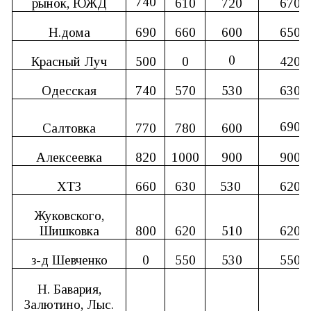
740
рынок, ЮЖД
610
720
670
Н.дома
690
660
600
650
0
Красный Луч
500
0
420
Одесская
740
570
530
630
690
Салтовка
770
780
600
Алексеевка
820
1000
900
900
ХТЗ
660
630
530
620
Жуковского,
Шишковка
800
620
510
620
з-д Шевченко
0
550
530
550
Н. Бавария,
Залютино, Лыс.