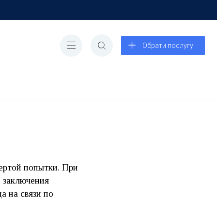
Обрати послугу
вертой попытки. При
х заключения
а на связи по