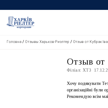
Головна
Отзывы Харьков-Риэлтер
Отзыв от Кубрак Іва
Отзыв от 
Філіал: ХТЗ
17.12.
Хочу подякувати Тет
організаційні були о
Рекомендую всім май