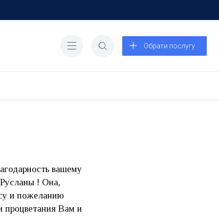
Обрати послугу
лагодарность вашему
Русланы ! Она,
осу и пожеланию
и процветания Вам и