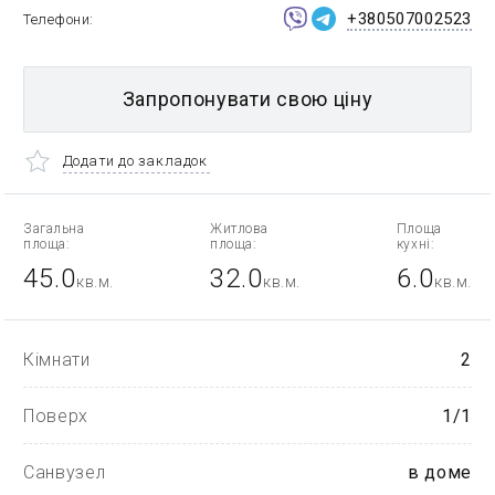
+380507002523
Телефони
Запропонувати свою ціну
Додати до закладок
Загальна
Житлова
Площа
площа:
площа:
кухні:
45.0
32.0
6.0
кв.м.
кв.м.
кв.м.
Кімнати
2
Поверх
1/1
Санвузел
в доме