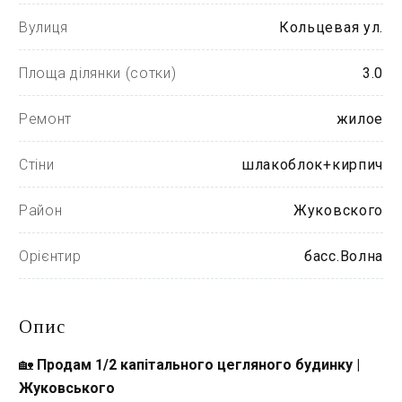
Вулиця
Кольцевая ул.
Площа ділянки (сотки)
3.0
Ремонт
жилое
Стіни
шлакоблок+кирпич
Район
Жуковского
Орієнтир
басс.Волна
Опис
🏡 
Продам 1/2 капітального цегляного будинку | 
Жуковського