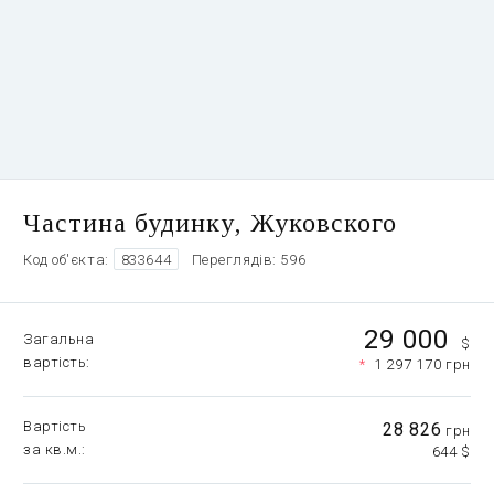
Частина будинку, Жуковского
Код об'єкта:
833644
Переглядів: 596
29 000
Загальна
$
вартість
*
1 297 170 грн
Вартість
28 826
грн
за кв.м.
644 $