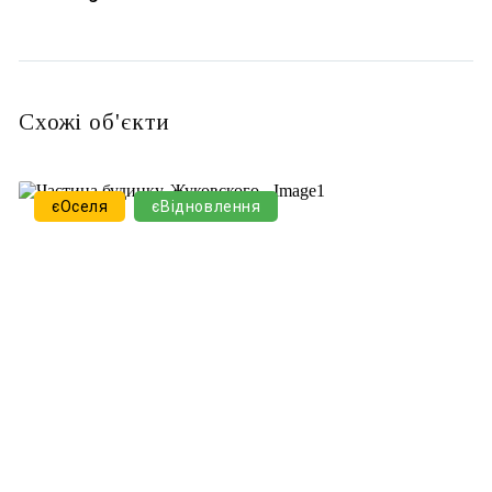
Схожі об'єкти
єОселя
єВідновлення