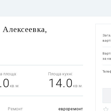
, Алексеевка,
Зага
варт
Варт
за кв
Теле
а
площа:
Площа
кухні:
.0
14.0
кв.м.
кв.м.
Ремонт
евроремонт