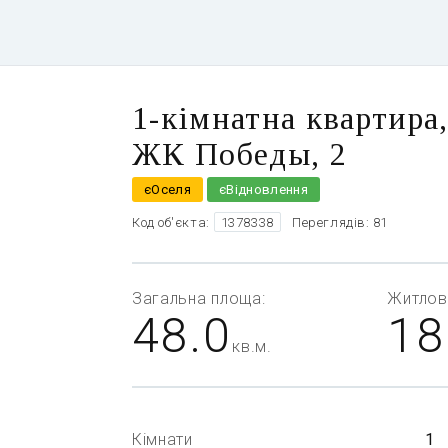
1-кімнатна квартира
ЖК Победы, 2
єОселя
єВідновлення
Код об'єкта:
1378338
Переглядів: 81
Загальна
площа:
Житлов
48.0
18
кв.м.
Кімнати
1