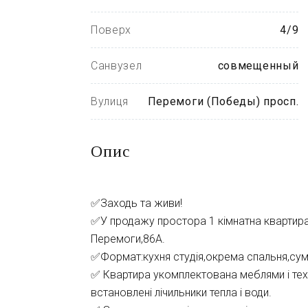
Поверх
4/9
Санвузел
совмещенный
Вулиця
Перемоги (Победы) просп.
Опис
✅Заходь та живи!
✅У продажу простора 1 кімнатна квартира 
Перемоги,86А.
✅Формат:кухня студія,окрема спальня,сум
✅ Квартира укомплектована меблями і тех
встановленi лічильники тепла i води.