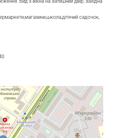
ження. Вид з вікна на затишний двiр, захiдна
ермаркети,магазини,школа,дiтячий садочок,
40