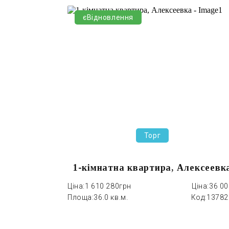
єВідновлення
Торг
1-кімнатна квартира, Алексеевк
Ціна:
1 610 280грн
Ціна:
36 0
Площа:
36.0 кв.м.
Код:
13782