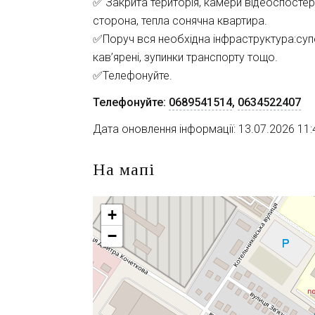
✅ Закрита територiя, камери вiдеоспостере
сторона, тепла сонячна квартира.
✅Поруч вся необхідна інфраструктура:суп
кав’яренi, зупинки транспорту тощо.
✅Телефонуйте.
Телефонуйте:
0689541514
,
0634522407
Дата оновлення інформації: 13.07.2026 11:
На мапі
+
−