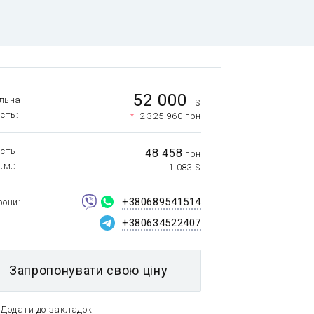
52 000
льна
$
ість
*
2 325 960 грн
ість
48 458
грн
.м.
1 083 $
+380689541514
фони
+380634522407
Запропонувати свою ціну
Додати до закладок