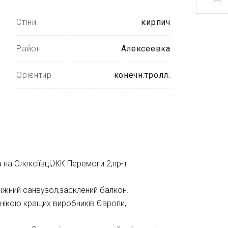
Стіни
кирпич
Район
Алексеевка
Орієнтир
конечн.тролл.
на Олексіївці,ЖК Перемоги 2,пр-т
іжний санвузол,засклений балкон.
нікою кращих виробників Європи,