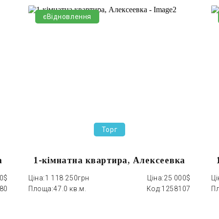
єВідновлення
Торг
а
1-кімнатна квартира, Алексеевка
00$
Ціна:
1 118 250грн
Ціна:
25 000$
Ці
80
Площа:
47.0 кв.м.
Код:
1258107
П