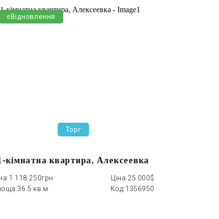
єВідновлення
єОселя
Торг
1-кімнатна квартира, Алексеевка
1-кімна
на:
1 118 250грн
Ціна:
25 000$
Ціна:
2 147 0
лоща:
36.5 кв.м.
Код:
1356950
Площа:
55.0 