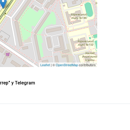
Leaflet
| ©
OpenStreetMap
contributors
тер" у Telegram