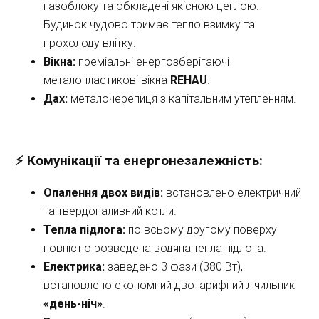
газоблоку та обкладені якісною цеглою. 
Будинок чудово тримає тепло взимку та 
прохолоду влітку.
Вікна:
 преміальні енергозберігаючі 
металопластикові вікна 
REHAU
.
Дах:
 металочерепиця з капітальним утепленням.
⚡ Комунікації та енергонезалежність:
Опалення двох видів:
 встановлено електричний 
та твердопаливний котли.
Тепла підлога:
 по всьому другому поверху 
повністю розведена водяна тепла підлога.
Електрика:
 заведено 3 фази (380 Вт), 
встановлено економний двотарифний лічильник 
«день-ніч»
.