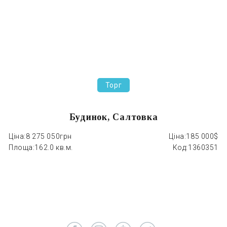
Торг
Будинок, Салтовка
Ціна:
8 275 050грн
Ціна:
185 000$
Ці
Площа:
162.0 кв.м.
Код:
1360351
П