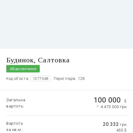
Будинок, Салтовка
єВідновлення
Код об'єкта:
1377548
Переглядів: 128
100 000
Загальна
$
вартість
*
4 473 000 грн
Вартість
20 332
грн
за кв.м.
455 $