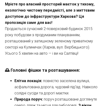
Мрієте про власний просторий маєток у тихому, 
екологічно чистому передмісті, але з миттєвим 
доступом до інфраструктури Харкова? Ця 
пропозиція саме для вас!
Продається сучасний 2-поверховий будинок 2015 
року побудови з продуманим плануванням, 
розташований у затишному зеленому приватному 
секторі на Кулиничах (Харків, вул. Вербицького). 
Усього 5 хвилин на авто — і ви на Салтівці!
🌅 Головні фішки та розташування:
Елітна локація:
 повністю заселена вулиця, 
асфальтована дорога, чудовий під'їзд. Навколо 
солідні сусіди та дорогі маєтки.
Природа поруч:
 поруч розташоване доглянуте 
озеро, пляж та місця для риболовлі. 
З вікон 