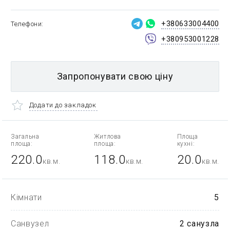
+380633004400
Телефони
+380953001228
Запропонувати свою ціну
Додати до закладок
Загальна
Житлова
Площа
площа:
площа:
кухні:
220.0
118.0
20.0
кв.м.
кв.м.
кв.м.
Кімнати
5
Санвузел
2 санузла