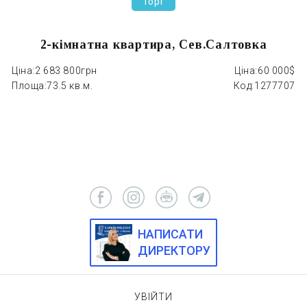
Торг
2-кімнатна квартира, Сев.Салтовка
Ціна:
2 683 800грн
Ціна:
60 000$
Ці
Площа:
73.5 кв.м.
Код:
1277707
П
НАПИСАТИ
ДИРЕКТОРУ
УВІЙТИ