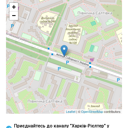
+
−
Leaflet
| ©
OpenStreetMap
contributors
Приєднайтесь до каналу "Харків-Рієлтер" у