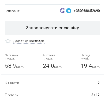
+380988652690
Телефони
Запропонувати свою ціну
Додати до закладок
Загальна
Житлова
Площа
площа:
площа:
кухні:
58.9
24.0
19.4
кв.м.
кв.м.
кв.м.
Кімнати
2
Поверх
3/12