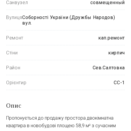
Санвузел
совмещенный
Вулиця
Соборності України (Дружбы Народов)
вул.
Ремонт
кап.ремонт
Стіни
кирпич
Район
Сев.Салтовка
Орієнтир
СС-1
Опис
Пропонується до продажу простора двокімнатна 
квартира в новобудові площею 58,9 м² з сучасним 