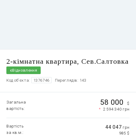
2-кімнатна квартира, Сев.Салтовка
єВідновлення
Код об'єкта:
1376746
Переглядів: 143
58 000
Загальна
$
вартість
*
2 594 340 грн
Вартість
44 047
грн
за кв.м.
985 $