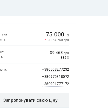
75 000
льна
$
ість
*
3 354 750 грн
ість
39 468
грн
.м.
882 $
+380503277232
фони
+380970818072
+380991777172
Запропонувати свою ціну