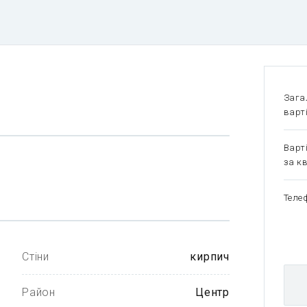
Зага
варт
Варт
за кв
Теле
Стіни
кирпич
Район
Центр