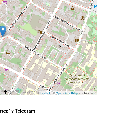
Leaflet
| ©
OpenStreetMap
contributors
тер" у Telegram