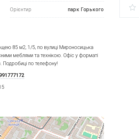
Орієнтир
парк Горького
ощею 85 м2, 1/5, по вулиці Мироносицька
сними меблями та технікою. Офіс у форматі
/в. Подробиці по телефону!
991777172
15