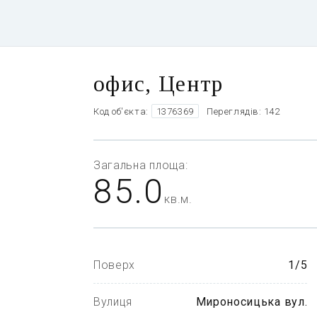
офис, Центр
Код об'єкта:
1376369
Переглядів: 142
Загальна
площа:
85.0
кв.м.
Поверх
1/5
Вулиця
Мироносицька вул.