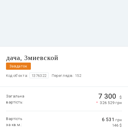
дача, Змиевской
Завдаток
Код об'єкта:
1376322
Переглядів: 152
7 300
Загальна
$
вартість
*
326 529 грн
Вартість
6 531
грн
за кв.м.
146 $