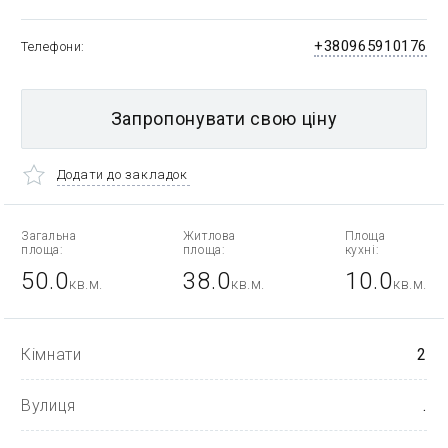
+380965910176
Телефони
Запропонувати свою ціну
Додати до закладок
Загальна
Житлова
Площа
площа:
площа:
кухні:
50.0
38.0
10.0
кв.м.
кв.м.
кв.м.
Кімнати
2
Вулиця
.