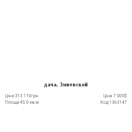
дача, Змиевской
Ціна:
313 110грн
Ціна:
7 000$
Ці
Площа:
45.0 кв.м.
Код:
1363147
П