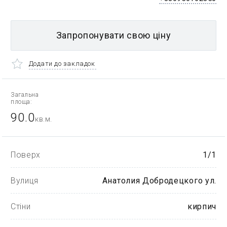
Запропонувати свою ціну
Додати до закладок
Загальна
площа:
90.0
кв.м.
Поверх
1/1
Вулиця
Анатолия Добродецкого ул.
Стіни
кирпич