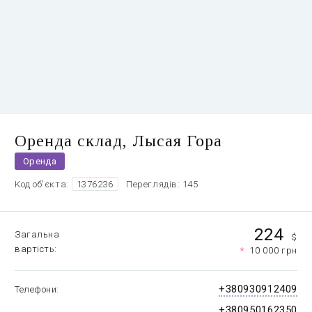
Оренда склад, Лысая Гора
Оренда
Код об'єкта:
1376236
Переглядів: 145
224
Загальна
$
вартість
*
10 000 грн
+380930912409
Телефони
+380950162350