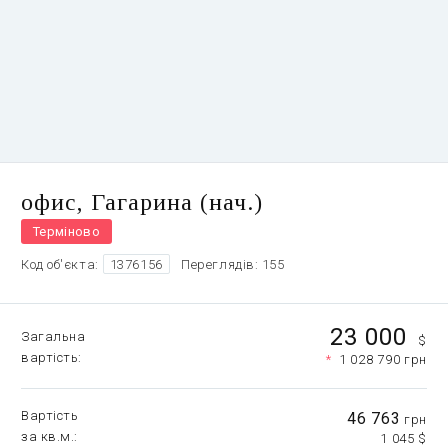
офис, Гагарина (нач.)
Терміново
Код об'єкта:
1376156
Переглядів: 155
23 000
Загальна
$
вартість
*
1 028 790 грн
Вартість
46 763
грн
за кв.м.
1 045 $