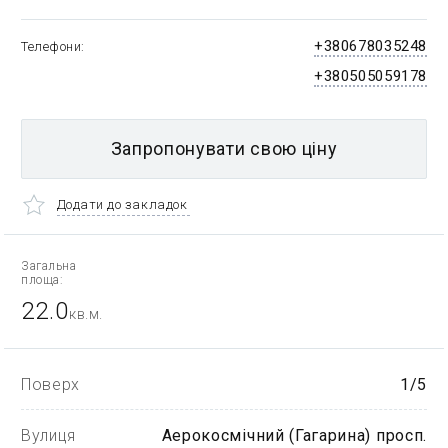
+380678035248
Телефони
+380505059178
Запропонувати свою ціну
Додати до закладок
Загальна
площа:
22.0
кв.м.
Поверх
1/5
Вулиця
Аерокосмічний (Гагарина) просп.