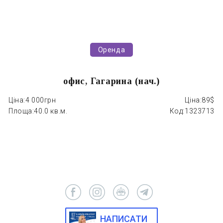
Оренда
офис, Гагарина (нач.)
Ціна:
4 000грн
Ціна:
89$
Ці
Площа:
40.0 кв.м.
Код:
1323713
П
НАПИСАТИ