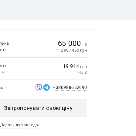
65 000
льна
$
ість
*
2 907 450 грн
ість
19 914
грн
.м.
445 $
+380988652690
фони
Запропонувати свою ціну
Додати до закладок