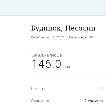
Будинок, Песочин
Код об'єкта:
1373021
Переглядів: 185
Загальна
площа:
146.0
кв.м.
Кімнати
4
Санвузел
2 санузла