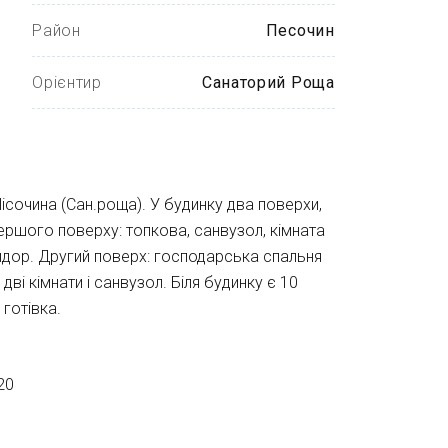
Район
Песочин
Орієнтир
Санаторий Роща
ісочина (Сан.роща). У будинку два поверхи,
першого поверху: топкова, санвузол, кімната
ридор. Другий поверх: господарська спальня
дві кімнати і санвузол. Біля будинку є 10
готівка.
20