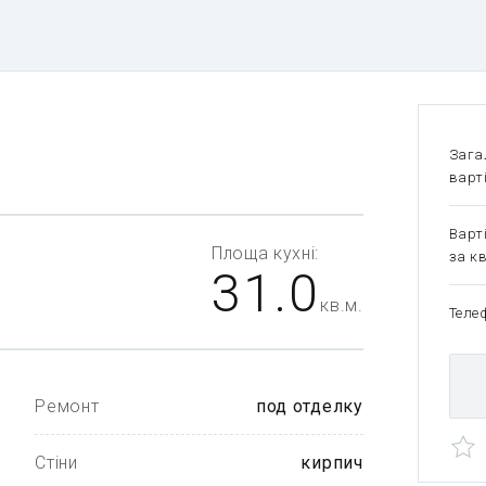
Зага
варт
Варт
Площа
кухні:
за кв
31.0
кв.м.
Теле
Ремонт
под отделку
Стіни
кирпич