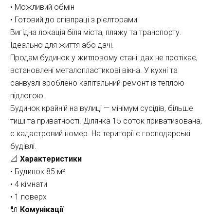
• Можливий обмін
• Готовий до співпраці з рієлторами
Вигідна локація біля міста, пляжу та транспорту. 
Ідеально для життя або дачі.
Продам будинок у житловому стані: дах не протікає, 
встановлені металопластикові вікна. У кухні та 
санвузлі зроблено капітальний ремонт із теплою 
підлогою.
Будинок крайній на вулиці — мінімум сусідів, більше 
тиші та приватності. Ділянка 15 соток приватизована, 
є кадастровий номер. На території є господарські 
будівлі.
📐 
Характеристики
• Будинок 85 м²
• 4 кімнати
• 1 поверх
🔌 
Комунікації