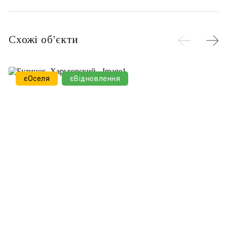
Схожі об'єкти
єОселя
єВідновлення