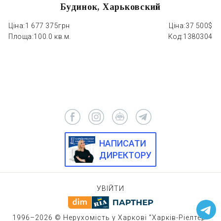
Будинок, Харьковский
Ціна:
1 677 375грн
Ціна:
37 500$
Ці
Площа:
100.0 кв.м.
Код:
1380304
П
НАПИСАТИ
ДИРЕКТОРУ
УВІЙТИ
1996–2026 © Нерухомість у Харкові "Харків-Ріелтер"