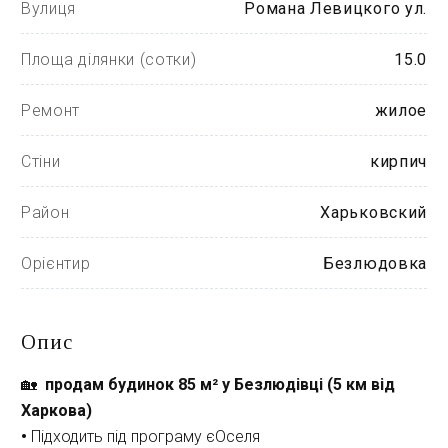
Вулиця
Романа Левицкого ул.
Площа ділянки (сотки)
15.0
Ремонт
жилое
Стіни
кирпич
Район
Харьковский
Орієнтир
Безлюдовка
Опис
🏡 
 продам будинок 85 м² у Безлюдівці (5 км від 
Харкова)
• 
Підходить під програму єОселя 