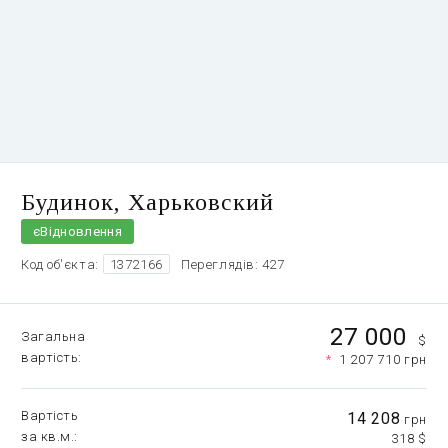
Будинок, Харьковский
єВідновлення
Код об'єкта:
1372166
Переглядів: 427
27 000
Загальна
$
вартість
*
1 207 710 грн
Вартість
14 208
грн
за кв.м.
318 $