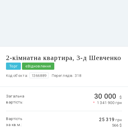
2-кімнатна квартира, З-д Шевченко
Торг
єВідновлення
Код об'єкта:
1366889
Переглядів: 318
30 000
Загальна
$
вартість
*
1 341 900 грн
Вартість
25 319
грн
за кв.м.
566 $