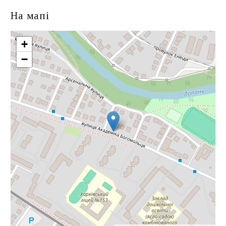
На мапі
+
−