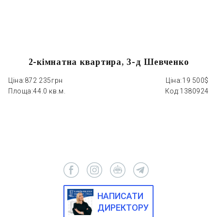
2-кімнатна квартира, З-д Шевченко
Ціна:
872 235грн
Ціна:
19 500$
Ці
Площа:
44.0 кв.м.
Код:
1380924
П
НАПИСАТИ
ДИРЕКТОРУ