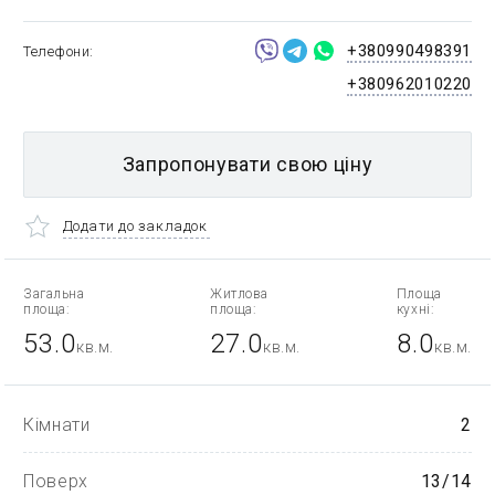
+380990498391
Телефони
+380962010220
Запропонувати свою ціну
Додати до закладок
Загальна
Житлова
Площа
площа:
площа:
кухні:
53.0
27.0
8.0
кв.м.
кв.м.
кв.м.
Кімнати
2
Поверх
13/14