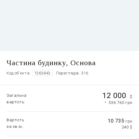
Частина будинку, Основа
Код об'єкта:
1363843
Переглядів: 316
12 000
Загальна
$
вартість
*
536 760 грн
Вартість
10 735
грн
за кв.м.
240 $