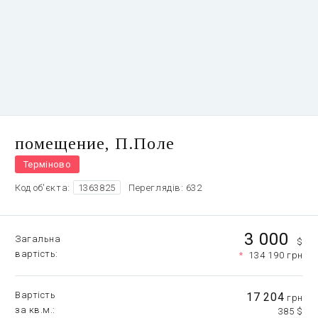
помещение, П.Поле
Терміново
Код об'єкта:
1363825
Переглядів: 632
3 000
Загальна
$
вартість
*
134 190 грн
Вартість
17 204
грн
за кв.м.
385 $