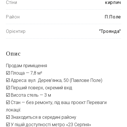
Стіни
кирпич
Район
П.Поле
Орієнтир
"Троянда"
Опис
Продам приміщення
☑️ Площа — 7,8 м²
☑️ Адреса: вул. Дерев’янка, 50 (Павлове Поле)
☑️ Перший поверх, окремий вхід
☑️ Висота стель — 3 м
☑️ Стан — без ремонту, під ваш проєкт Переваги
локації:
☑️ Знаходиться в середині району
☑️ У пішій доступності метро «23 Серпня»