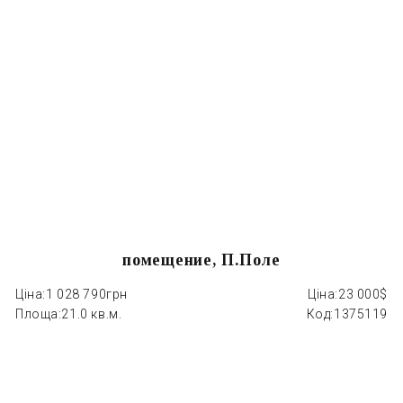
помещение, П.Поле
Ціна:
1 028 790грн
Ціна:
23 000$
Ці
Площа:
21.0 кв.м.
Код:
1375119
П