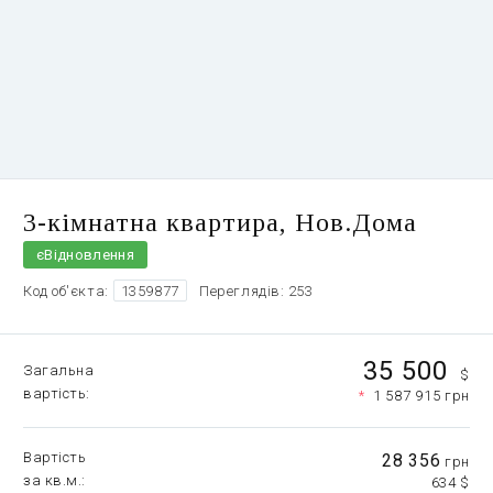
3-кімнатна квартира, Нов.Дома
єВідновлення
Код об'єкта:
1359877
Переглядів: 253
35 500
Загальна
$
вартість
*
1 587 915 грн
Вартість
28 356
грн
за кв.м.
634 $