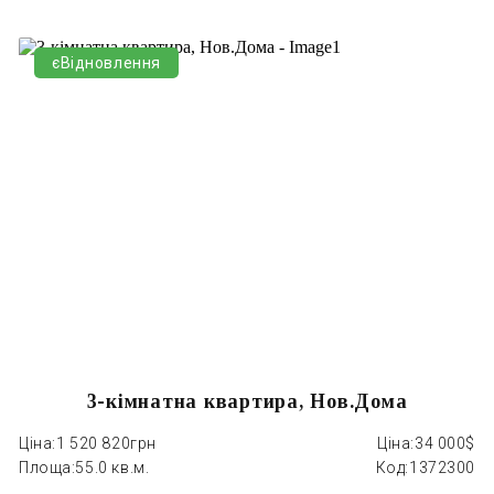
єВідновлення
3-кімнатна квартира, Нов.Дома
Ціна:
1 520 820грн
Ціна:
34 000$
Ці
Площа:
55.0 кв.м.
Код:
1372300
П