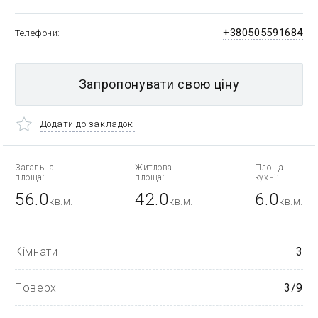
+380505591684
Телефони
Запропонувати свою ціну
Додати до закладок
Загальна
Житлова
Площа
площа:
площа:
кухні:
56.0
42.0
6.0
кв.м.
кв.м.
кв.м.
Кімнати
3
Поверх
3/9