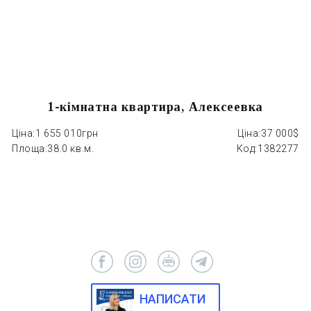
1-кімнатна квартира, Алексеевка
Ціна:
1 655 010грн
Ціна:
37 000$
Ці
Площа:
38.0 кв.м.
Код:
1382277
П
НАПИСАТИ