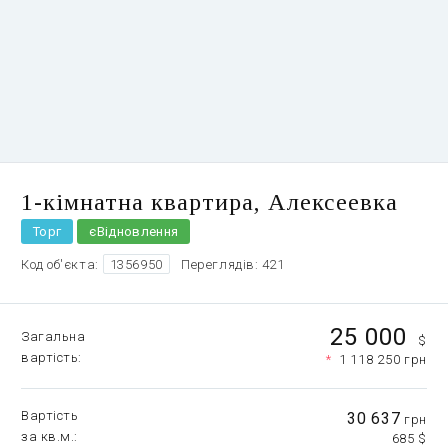
1-кімнатна квартира, Алексеевка
Торг
єВідновлення
Код об'єкта:
1356950
Переглядів: 421
25 000
Загальна
$
вартість
*
1 118 250 грн
Вартість
30 637
грн
за кв.м.
685 $