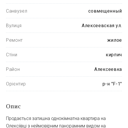
Санвузел
совмещенный
Вулиця
Алексеевская ул.
Ремонт
жилое
Стіни
кирпич
Район
Алексеевка
Орієнтир
р-н "F-1"
Опис
Продається затишна однокімнатна квартира на
Олексіївці з неймовірним панорамним видом на