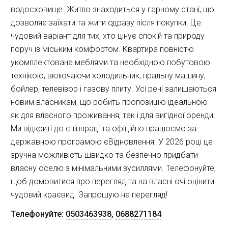
водосховище. Житло знаходиться у гарному стані, що
дозволяє заїхати та жити одразу після покупки. Це
чудовий варіант для тих, хто цінує спокій та природу
поруч із міським комфортом. Квартира повністю
укомплектована меблями та необхідною побутовою
технікою, включаючи холодильник, пральну машину,
бойлер, телевізор і газову плиту. Усі речі залишаються
новим власникам, що робить пропозицію ідеальною
як для власного проживання, так і для вигідної оренди.
Ми відкриті до співпраці та офіційно працюємо за
державною програмою єВідновлення. У 2026 році це
зручна можливість швидко та безпечно придбати
власну оселю з мінімальними зусиллями. Телефонуйте,
щоб домовитися про перегляд та на власні очі оцінити
чудовий краєвид. Запрошую на перегляд!
Телефонуйте:
0503463938
,
0688271184