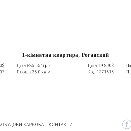
1-кімнатна квартира, Роганский
00$
Ціна:
885 654грн
Ціна:
19 800$
Ці
07
Площа:
35.0 кв.м.
Код:
1371615
П
ВОБУДОВИ ХАРКОВА
КОНТАКТИ