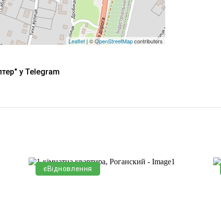
Leaflet
| ©
OpenStreetMap
contributors
тер" у Telegram
єВідновлення