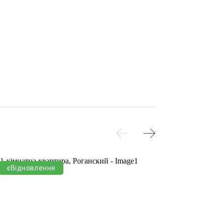
єВідновлення
єВіднов