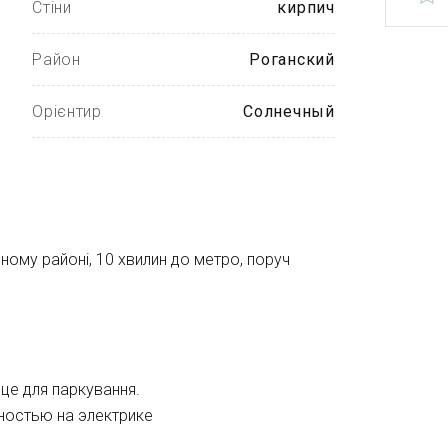
Стіни
кирпич
Район
Роганский
Орієнтир
Солнечный
ому районі, 10 хвилин до метро, ​​поруч
сце для паркування.
ностью на электрике