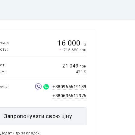
16 000
льна
$
ість
*
715 680 грн
ість
21 049
грн
.м.
471 $
+380965619189
фони
+380636612376
Запропонувати свою ціну
Додати до закладок