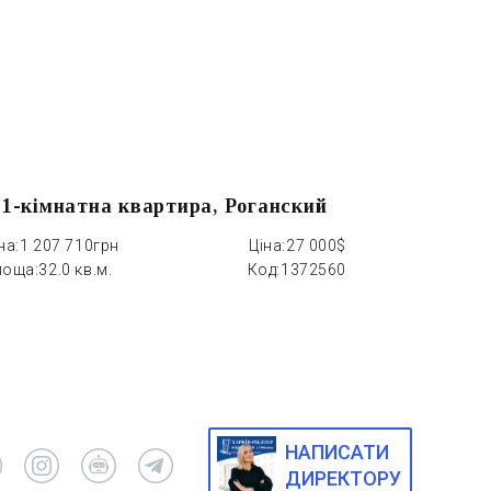
1-кімнатна квартира, Роганский
1-кімна
на:
1 207 710грн
Ціна:
27 000$
Ціна:
939 330
лоща:
32.0 кв.м.
Код:
1372560
Площа:
33.0 
НАПИСАТИ
ДИРЕКТОРУ