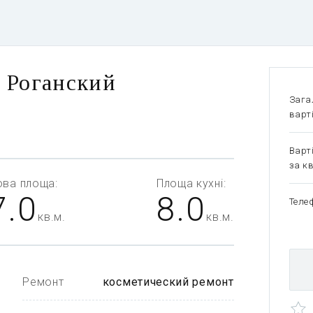
, Роганский
Зага
варт
Варт
за кв
ова
площа:
Площа
кухні:
7.0
8.0
Теле
кв.м.
кв.м.
Ремонт
косметический ремонт