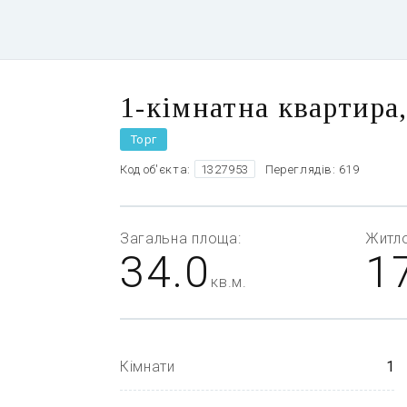
1-кімнатна квартира
Торг
Код об'єкта:
1327953
Переглядів: 619
Загальна
площа:
Житл
34.0
1
кв.м.
Кімнати
1