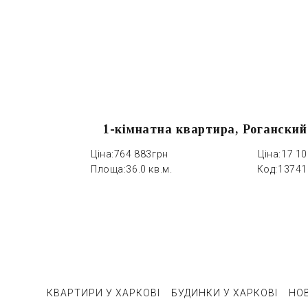
1-кімнатна квартира, Роганский
Ціна:
764 883грн
Ціна:
17 1
Площа:
36.0 кв.м.
Код:
13741
КВАРТИРИ У ХАРКОВІ
БУДИНКИ У ХАРКОВІ
НО