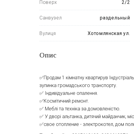
Поверх
2/2
Санвузел
раздельный
Вулиця
Хотомлянская ул.
Опис
✅Продам 1 кімнатну квартирув Індустріальн
зупинка громадського транспорту.
✅ Індивідуальне опалення.
✅Космітичний ремонт.
✅ Меблі та техніка за домовленістю.
✅ У дворі альтанка, дитячий майданчик, мі
✅свое отопление - электрокотел, дом пол