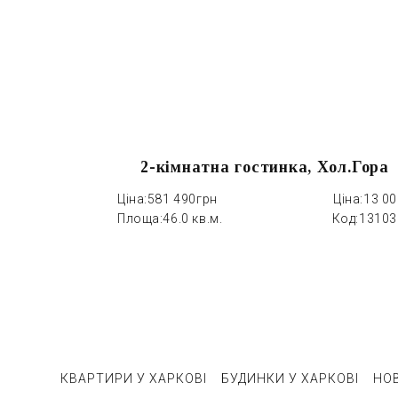
2-кімнатна гостинка, Хол.Гора
Ціна:
581 490грн
Ціна:
13 0
Площа:
46.0 кв.м.
Код:
13103
КВАРТИРИ У ХАРКОВІ
БУДИНКИ У ХАРКОВІ
НО