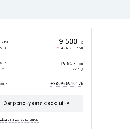
9 500
льна
$
ість
*
424 935 грн
ість
19 857
грн
.м.
444 $
+380965910176
фони
Запропонувати свою ціну
Додати до закладок