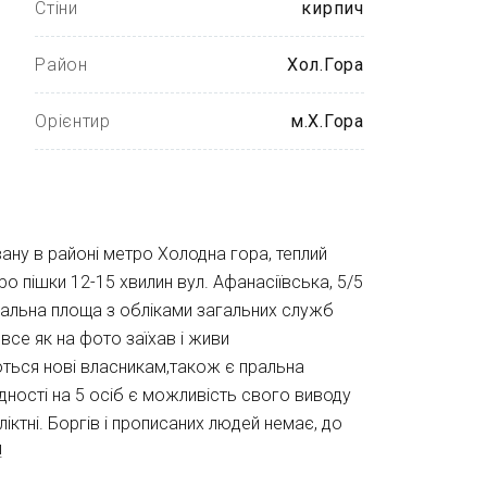
Стіни
кирпич
Район
Хол.Гора
Орієнтир
м.Х.Гора
ну в районі метро Холодна гора, теплий 
о пішки 12-15 хвилин вул. Афанасіївська, 5/5 
загальна площа з обліками загальних служб 
все як на фото заїхав і живи 
ються нові власникам,також є пральна 
дності на 5 осіб є можливість свого виводу 
ліктні. Боргів і прописаних людей немає, до 
!