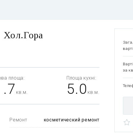
, Хол.Гора
Зага
варт
Варт
за кв
ова
площа:
Площа
кухні:
1.7
5.0
Теле
кв.м.
кв.м.
Ремонт
косметический ремонт