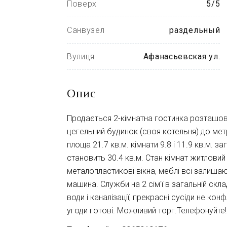
Поверх
5/5
Санвузел
раздельный
Вулиця
Афанасьевская ул.
Опис
Продається 2-кімнатна гостинка розташова
цегельний будинок (своя котельня) до метр
площа 21.7 кв.м. кімнати 9.8 і 11.9 кв.м. 
становить 30.4 кв.м. Стан кімнат житловий 
металопластикові вікна, меблі всі залиша
машина. Служби на 2 сім'ї в загальній скла
води і каналізації, прекрасні сусіди не конф
угоди готові. Можливий торг.Телефонуйте!