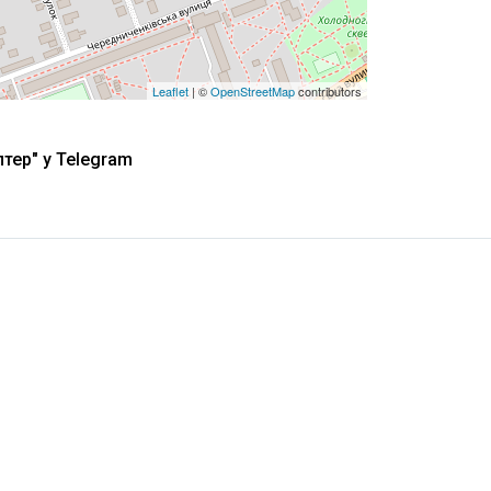
Leaflet
| ©
OpenStreetMap
contributors
тер" у Telegram