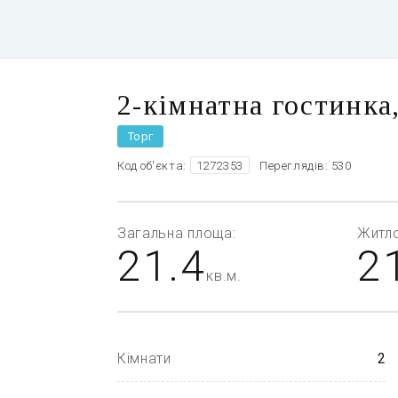
2-кімнатна гостинка
Торг
Код об'єкта:
1272353
Переглядів: 530
Загальна
площа:
Житл
21.4
2
кв.м.
Кімнати
2