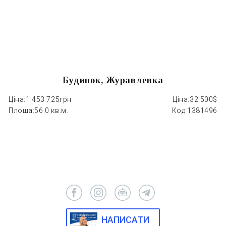
Будинок, Журавлевка
Ціна:
1 453 725грн
Ціна:
32 500$
Ці
Площа:
56.0 кв.м.
Код:
1381496
П
НАПИСАТИ