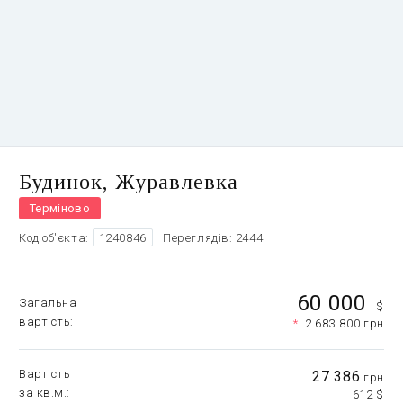
Будинок, Журавлевка
Терміново
Код об'єкта:
1240846
Переглядів: 2444
60 000
Загальна
$
вартість
*
2 683 800 грн
Вартість
27 386
грн
за кв.м.
612 $