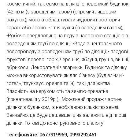
косметичний. так само на ділянці є невеликий будинок 
(42 кв м (з заведеним газом) (окремий лицьовий 
рахунок), можна облаштувати чудовий просторий 
гараж або лазню. -літня кухня (із заведеним газом); 
-Робоча свердловина на воду з насосною станцією з 
розведенням труб по ділянці; -Вода з центрального 
водопроводу з розведенням труб по ділянці; - плодові 
фруктові дерева: горіх, черешня, яблуня, груша, вишні, 
абрикоси. Декоративні чагарники. Будинок та ділянку 
можна використовувати як для бізнесу (будівлі-міні-
готель, таунхаус, оренда та ін), так і для житла. 
Власність на нерухомість та землю-приватна 
(приватизація у 2019р.);. Можливий продаж частини 
ділянки з будинком, із необхідною кількістю землі. 
Звичайно, це буде дешевше, ціна залежить від площі 
ділянки. Готові до конструктивного діалогу.
Телефонуйте:
0677919959
,
0993292461