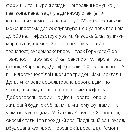
форми. Є три широкі заїзди. Центральні комунікації: 
газ, вода, каналізація у відмінному стані (в т.ч. 
капітальний ремонт каналізації у 2020 р.) з технічними 
можливостями для обслуговування будівель площею 
до 500 кв.  -Інфраструктура: м. Київська-2 хв., зупинки-
маршрутки, трамваї-2 хв. До центру міста-7 хв 
транспорт, супермаркет-поруч, парк Горького-7 хв. 
транспорт, Гідропарк - 7 хв транспорт, м. Героїв Праці 
(ринок, «Караван», «Даффі»)-хвилин 10-15 транспорт. У 
пішій доступності дві школи та три дошкільні заклади. 
До ділянки веде асфальтована дорога відмінної 
якості, причому вона не є основним трафіком. 
Добропорядні сусіди. На ділянці розташовано 
житловий будинок 98 кв. м на міцному фундаменті з 
усіма комунікаціями. У будинку 4 кімнати-3 просторі, 
окремі спальні та прохідний зал. Поєднаний сан. вузол, 
вбудована кухня, хол-передпокій, веранда). Ремонт-