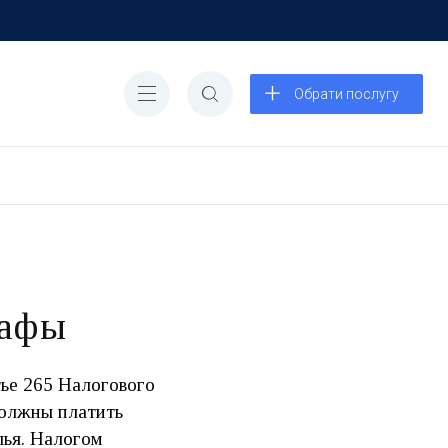
Обрати послугу
рафы
тье 265 Налогового
должны платить
лья. Налогом