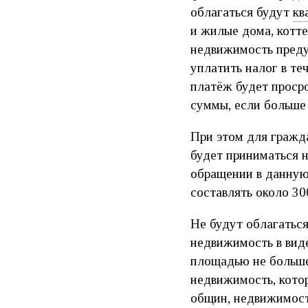
облагаться будут
кв
и жилые дома, котте
недвижимость преду
уплатить налог в т
платёж будет просро
суммы, если больше 
При этом для гражд
будет приниматься 
обращении в данную
составлять около 300
Не будут облагаться
недвижимость в виде
площадью не больше
недвижимость, кото
общин, недвижимост