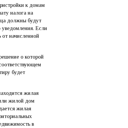
пристройки к домам
ату налога на
ица должны будут
о уведомления. Если
% от начисленной
решение о которой
 соответствующем
тиру будет
 находится жилая
 или жилой дом
дается жилая
рриториальных
недвижимость в