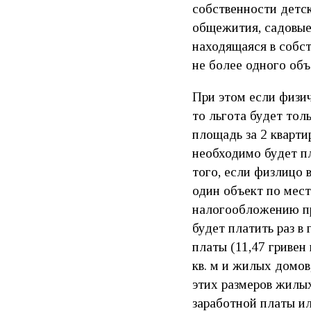
собственности детс
общежития, садовые
находящаяся в собст
не более одного объ
При этом если физи
то льгота будет тол
площадь за 2 кварти
необходимо будет пл
того, если физлицо 
один объект по мест
налогообложению пр
будет платить раз в
платы (11,47 гривен
кв. м и жилых домо
этих размеров жилых
заработной платы ил