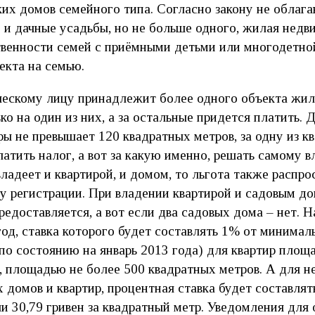
ких домов семейного типа. Согласно закону не облаг
 и дачные усадьбы, но не больше одного, жилая недв
венности семей с приёмными детьми или многодетной
екта на семью.
ческому лицу принадлежит более одного объекта жи
ько на один из них, а за остальные придется платить. 
ры не превышает 120 квадратных метров, за одну из кв
атить налог, а вот за какую именно, решать самому в
владеет и квартирой, и домом, то льгота также распро
у регистрации. При владении квартирой и садовым до
едоставляется, а вот если два садовых дома – нет. 
 год, ставка которого будет составлять 1% от минима
 по состоянию на январь 2013 года) для квартир пло
в, площадью не более 500 квадратных метров. А для 
 домов и квартир, процентная ставка будет составля
и 30,79 гривен за квадратный метр. Уведомления для