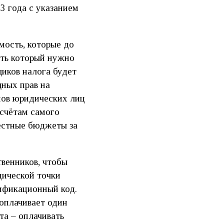
3 года с указанием
мость, которые до
ить который нужно
щиков налога будет
щных прав на
нов юридических лиц
дсчётам самого
местные бюджеты за
венников, чтобы
дической точки
ификационный код.
 оплачивает один
та – оплачивать