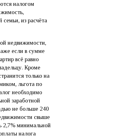
аются налогом
ижимость,
 семьи, из расчёта
лой недвижимости,
Даже если в сумме
артир всё равно
ладельцу. Кроме
странится только на
миком, льгота по
Налог необходимо
льной заработной
щадью не больше 240
недвижимости свыше
ть 2,7% минимальной
 оплаты налога