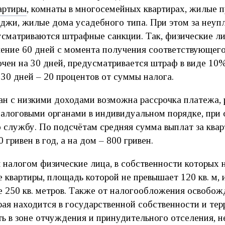
артиры
, комнаты в многосемейных квартирах, жилые 
джи, жилые дома усадебного типа. При этом за неупл
сматриваются штрафные санкции. Так, физические л
ечение 60 дней с момента получения соответствующег
чен на 30 дней, предусматривается штраф в виде 10
30 дней – 20 процентов от суммы налога.
ан с низкими доходами возможна рассрочка платежа, 
налоговыми органами в индивидуальном порядке, при
 службу. По подсчётам средняя сумма выплат за квар
 гривен в год, а на дом – 800 гривен.
 налогом физические лица, в собственности которых
 квартиры, площадь которой не превышает 120 кв. м,
 250 кв. метров. Также от налогообложения освобож
рая находится в государственной собственности и те
ь в зоне отчуждения и принудительного отселения, 