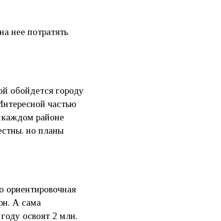
на нее потратять
ой обойдется городу
 Интересной частью
в каждом районе
естны. но планы
о ориентировочная
рн. А сама
 году освоят 2 млн.