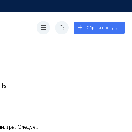
Обрати послугу
ть
н. грн. Следует