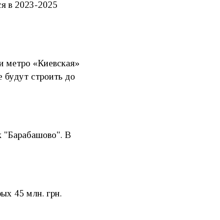
ся в 2023-2025
ии метро «Киевская»
е будут строить до
к "Барабашово". В
ых 45 млн. грн.