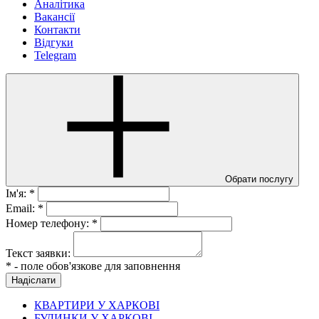
Аналітика
Вакансії
Контакти
Відгуки
Telegram
Обрати послугу
Ім'я: *
Email: *
Номер телефону: *
Текст заявки:
* - поле обов'язкове для заповнення
КВАРТИРИ У ХАРКОВІ
БУДИНКИ У ХАРКОВІ